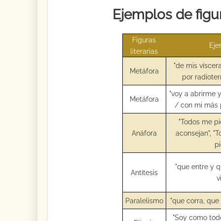
Ejemplos de figur
Figuras
Eje
literarias
"de mis víscer
Metáfora
por radioter
"voy a abrirme 
Metáfora
/ con mi más 
"Todos me pi
Anáfora
aconsejan", "T
p
"que entre y 
Antítesis
v
Paralelismo
"que corra, que
"Soy como todo