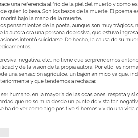
hace una referencia al frío de la piel del muerto y como 
de quien lo besa. Son los besos de la muerte. El poema es 
 morirá bajo la mano de la muerte.
os pensamientos de la poeta, aunque son muy trágicos, 
 la autora era una persona depresiva, que estuvo ingresa
casiones intentó suicidarse. De hecho, la causa de su muert
edicamentos.
resiva, negativa, etc., no tiene que sorprendernos enton
ilidad y de la visión de la propia autora. Por ello, es no
ede una sensación agridulce, un bajón anímico ya que, in
nteriormente y que tendemos a rechazar.
 ser humano, en la mayoría de las ocasiones, respeta y sí
erdad que no se mira desde un punto de vista tan negativ
. Se ha de ver como algo positivo si hemos vivido una vid