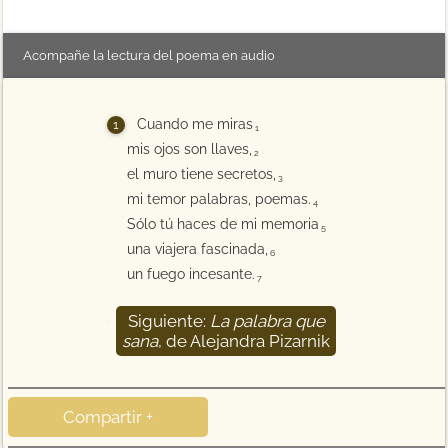
Acompañe la lectura del poema en audio
Cuando me miras
1
mis ojos son llaves,
2
el muro tiene secretos,
3
mi temor palabras, poemas.
4
Sólo tú haces de mi memoria
5
una viajera fascinada,
6
un fuego incesante.
7
Siguiente:
La palabra que
8
sana
, de Alejandra Pizarnik
Compartir +