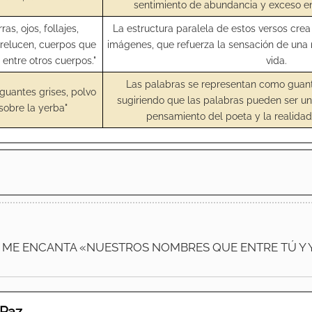
sentimiento de abundancia y exceso en 
rras, ojos, follajes,
La estructura paralela de estos versos cre
relucen, cuerpos que
imágenes, que refuerza la sensación de una n
entre otros cuerpos."
vida.
Las palabras se representan como guant
 guantes grises, polvo
sugiriendo que las palabras pueden ser una 
sobre la yerba"
pensamiento del poeta y la realida
 ME ENCANTA «NUESTROS NOMBRES QUE ENTRE TÚ Y 