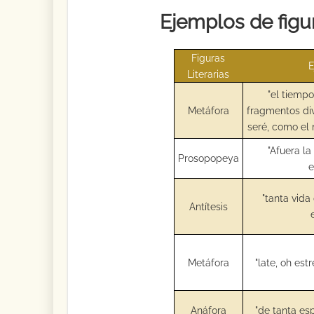
Ejemplos de figur
Figuras
E
Literarias
"el tiempo
Metáfora
fragmentos div
seré, como el 
"Afuera la
Prosopopeya
e
"tanta vida
Antítesis
Metáfora
"late, oh est
Anáfora
"de tanta es