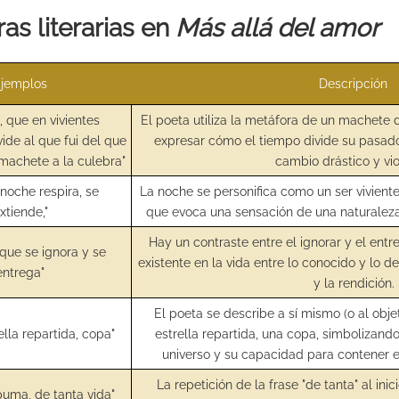
as literarias en
Más allá del amor
jemplos
Descripción
, que en vivientes
El poeta utiliza la metáfora de un machete 
ide al que fui del que
expresar cómo el tiempo divide su pasado 
machete a la culebra"
cambio drástico y vio
 noche respira, se
La noche se personifica como un ser viviente
xtiende,"
que evoca una sensación de una naturaleza
Hay un contraste entre el ignorar y el entr
 que se ignora y se
existente en la vida entre lo conocido y lo d
entrega"
y la rendición.
El poeta se describe a sí mismo (o al ob
rella repartida, copa"
estrella repartida, una copa, simbolizand
universo y su capacidad para contener 
La repetición de la frase "de tanta" al inic
puma, de tanta vida"