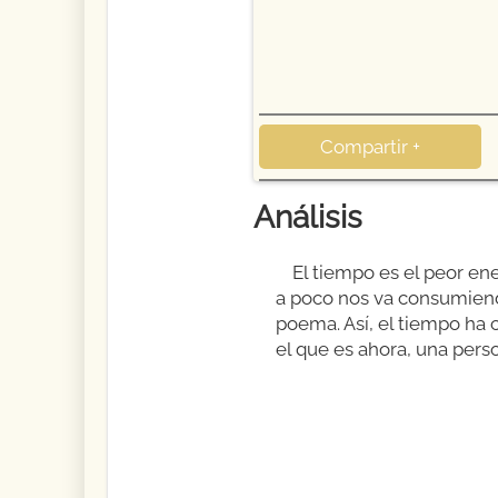
Compartir +
Análisis
El tiempo es el peor e
a poco nos va consumiendo
poema. Así, el tiempo ha
el que es ahora, una per