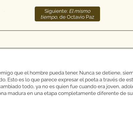
Siguiente:
El mismo
32
tiempo
, de Octavio Paz
nemigo que el hombre pueda tener. Nunca se detiene, siem
. Esto es lo que parece expresar el poeta a través de est
 cambiado todo, ya no es quien fue cuando era joven, a
sona madura en una etapa completamente diferente de su 