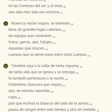
15
en las fronteras del ser y el estar,
16
una vida más vida nos reclama.
17
Afuera la noche respira, se extiende,
18
llena de grandes hojas calientes,
19
de espejos que combaten:
20
frutos, garras, ojos, follajes,
21
espaldas que relucen,
22
cuerpos que se abren paso entre otros cuerpos.
23
Tiéndete aquí a la orilla de tanta espuma,
24
de tanta vida que se ignora y se entrega:
25
tú también perteneces a la noche.
26
Extiéndete, blancura que respira,
27
late, oh estrella repartida,
28
copa,
29
pan que inclinas la balanza del lado de la aurora,
30
pausa de sangre entre este tiempo y otro sin medida.
31