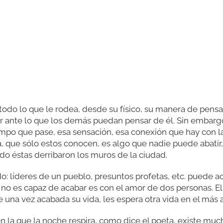
odo lo que le rodea, desde su físico, su manera de pensa
ar ante lo que los demás puedan pensar de él. Sin embarg
mpo que pase, esa sensación, esa conexión que hay con 
 que sólo estos conocen, es algo que nadie puede abatir, de
o éstas derribaron los muros de la ciudad.
o: líderes de un pueblo, presuntos profetas, etc. puede a
 no es capaz de acabar es con el amor de dos personas. El
e una vez acabada su vida, les espera otra vida en el más a
en la que la noche respira, como dice el poeta, existe m