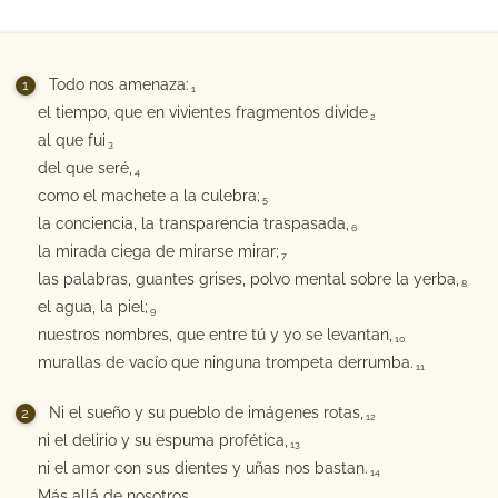
Todo nos amenaza:
1
el tiempo, que en vivientes fragmentos divide
2
al que fui
3
del que seré,
4
como el machete a la culebra;
5
la conciencia, la transparencia traspasada,
6
la mirada ciega de mirarse mirar;
7
las palabras, guantes grises, polvo mental sobre la yerba,
8
el agua, la piel;
9
nuestros nombres, que entre tú y yo se levantan,
10
murallas de vacío que ninguna trompeta derrumba.
11
Ni el sueño y su pueblo de imágenes rotas,
12
ni el delirio y su espuma profética,
13
ni el amor con sus dientes y uñas nos bastan.
14
Más allá de nosotros,