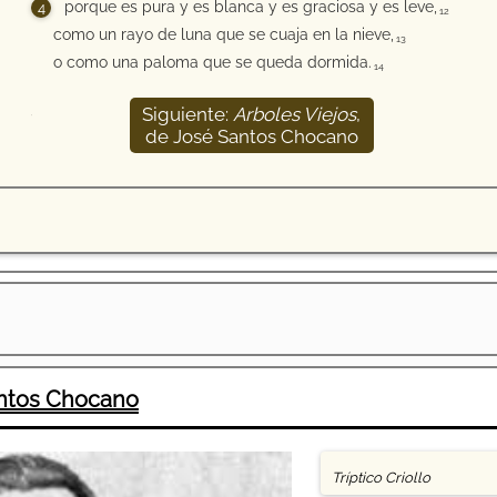
porque es pura y es blanca y es graciosa y es leve,
12
como un rayo de luna que se cuaja en la nieve,
13
o como una paloma que se queda dormida.
14
Siguiente:
Arboles Viejos
,
15
de José Santos Chocano
ntos Chocano
Tríptico Criollo