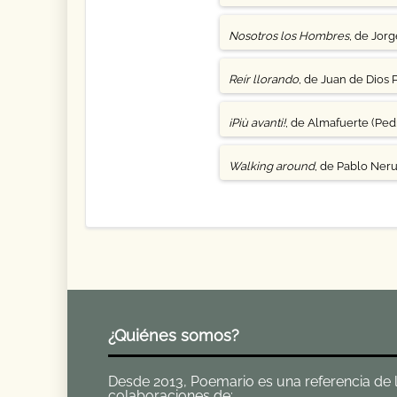
Nosotros los Hombres
, de Jor
Reír llorando
, de Juan de Dios 
¡Più avanti!
, de Almafuerte (Pedr
Walking around
, de Pablo Ner
¿Quiénes somos?
Desde 2013, Poemario es una referencia de la 
colaboraciones de: