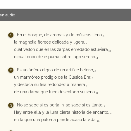
en audio
En el bosque, de aromas y de músicas lleno,
1
la magnolia florece delicada y ligera,
2
cual vellón que en las zarpas enredado estuviera,
3
o cual copo de espuma sobre lago sereno.
4
Es un ánfora digna de un artífice heleno,
5
un marmóreo prodigio de la Clásica Era:
6
y destaca su fina redondez a manera
7
de una dama que luce descotado su seno.
8
No se sabe si es perla, ni se sabe si es llanto.
9
Hay entre ella y la luna cierta historia de encanto,
10
en la que una paloma pierde acaso la vida:
11