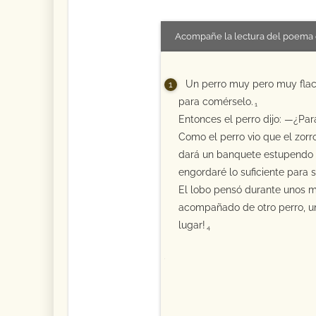
Acompañe la lectura del poema 
Un perro muy pero muy flaco
para comérselo.
1
Entonces el perro dijo: —¿Pa
Como el perro vio que el zor
dará un banquete estupendo 
engordaré lo suficiente para 
El lobo pensó durante unos mo
acompañado de otro perro, un
lugar!
4
5