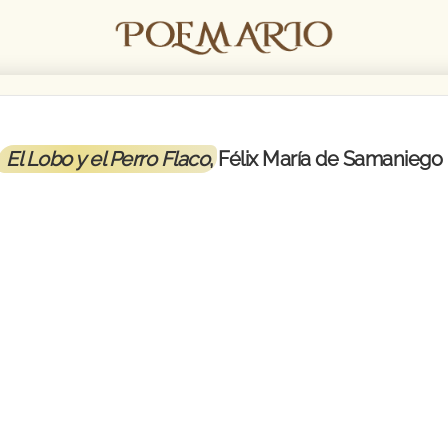
El Lobo y el Perro Flaco
, Félix María de Samaniego