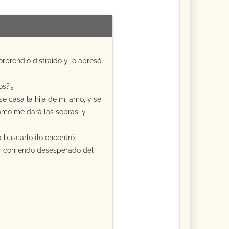
rprendió distraído y lo apresó
os?
2
e casa la hija de mi amo, y se
amo me dará las sobras, y
a buscarlo ¡lo encontró
r corriendo desesperado del