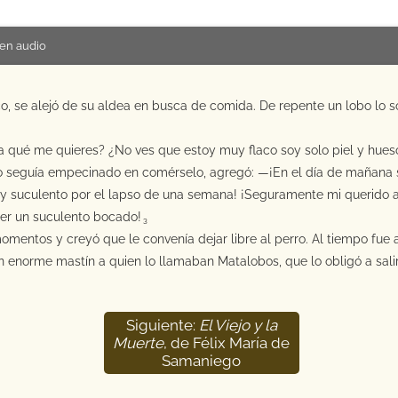
en audio
, se alejó de su aldea en busca de comida. De repente un lobo lo so
ra qué me quieres? ¿No ves que estoy muy flaco soy solo piel y hues
ro seguía empecinado en comérselo, agregó: —¡En el día de mañana s
y suculento por el lapso de una semana! ¡Seguramente mi querido 
ser un suculento bocado!
3
mentos y creyó que le convenía dejar libre al perro. Al tiempo fue 
 enorme mastín a quien lo llamaban Matalobos, que lo obligó a sali
Siguiente:
El Viejo y la
Muerte
, de Félix María de
Samaniego