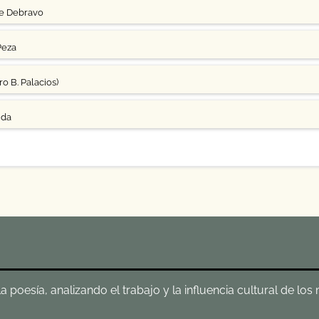
ge Debravo
Peza
o B. Palacios)
uda
poesía, analizando el trabajo y la influencia cultural de los