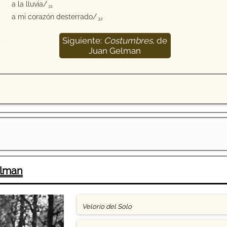
a la lluvia/
31
a mi corazón desterrado/
32
Siguiente:
Costumbres
, de
33
Juan Gelman
elman
Velorio del Solo