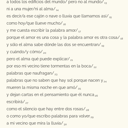
a todos los edificios del mundo/ pero no al mundo/
13
ni a una mujer/ni al alma/
14
es decir/a ese cajón o nave o lluvia que llamamos así/
15
como hoy/que llueve mucho/
16
y me cuesta escribir la palabra amor/
17
porque el amor es una cosa y la palabra amor es otra cosa/
18
y sólo el alma sabe dónde las dos se encuentran/
19
y cuándo/y cómo/
20
pero el alma qué puede explicar/
21
por eso mi vecino tiene tormentas en la boca/
22
palabras que naufragan/
23
palabras que no saben que hay sol porque nacen y
24
mueren la misma noche en que amó/
25
y dejan cartas en el pensamiento que él nunca
26
escribirá/
27
como el silencio que hay entre dos rosas/
28
o como yo/que escribo palabras para volver
29
a mi vecino que mira la lluvia/
30