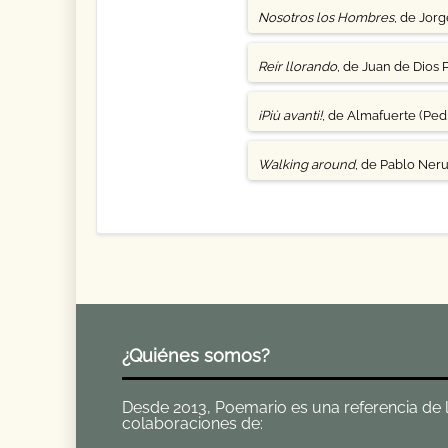
Nosotros los Hombres
, de Jor
Reír llorando
, de Juan de Dios 
¡Più avanti!
, de Almafuerte (Pedr
Walking around
, de Pablo Ner
¿Quiénes somos?
Desde 2013, Poemario es una referencia de la 
colaboraciones de: