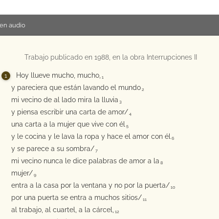
en audio
Trabajo publicado en 1988, en la obra Interrupciones II
Hoy llueve mucho, mucho,
1
y pareciera que están lavando el mundo
2
mi vecino de al lado mira la lluvia
3
y piensa escribir una carta de amor/
4
una carta a la mujer que vive con él
5
y le cocina y le lava la ropa y hace el amor con él
6
y se parece a su sombra/
7
mi vecino nunca le dice palabras de amor a la
8
mujer/
9
entra a la casa por la ventana y no por la puerta/
10
por una puerta se entra a muchos sitios/
11
al trabajo, al cuartel, a la cárcel,
12