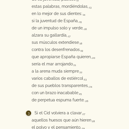
12
estas palabras, mordiéndolas,
13
en lo mejor de sus dientes:
14
si la juventud de España,
15
de un impulso solo y verde,
16
alzara su gallardía,
17
sus músculos extendiese
18
contra los desenfrenados
19
que apropiarse España quieren,
20
sería el mar arrojando
21
a la arena muda siempre
22
varios caballos de estiércol
23
de sus pueblos transparentes,
24
con un brazo inacabable
25
de perpetua espuma fuerte.
26
Si el Cid volviera a clavar
27
aquellos huesos que aún hieren
28
el polvo y el pensamiento,
29