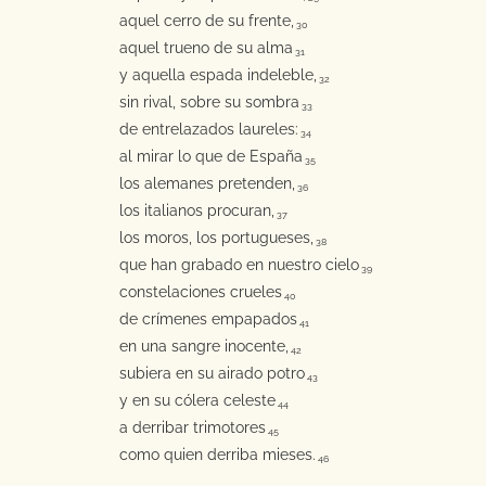
aquel cerro de su frente,
30
aquel trueno de su alma
31
y aquella espada indeleble,
32
sin rival, sobre su sombra
33
de entrelazados laureles:
34
al mirar lo que de España
35
los alemanes pretenden,
36
los italianos procuran,
37
los moros, los portugueses,
38
que han grabado en nuestro cielo
39
constelaciones crueles
40
de crímenes empapados
41
en una sangre inocente,
42
subiera en su airado potro
43
y en su cólera celeste
44
a derribar trimotores
45
como quien derriba mieses.
46