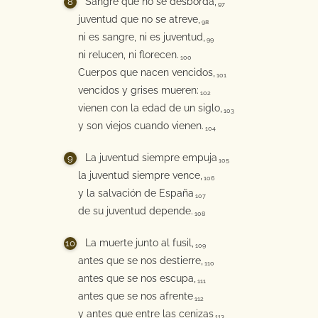
Sangre que no se desborda,
97
juventud que no se atreve,
98
ni es sangre, ni es juventud,
99
ni relucen, ni florecen.
100
Cuerpos que nacen vencidos,
101
vencidos y grises mueren:
102
vienen con la edad de un siglo,
103
y son viejos cuando vienen.
104
La juventud siempre empuja
105
la juventud siempre vence,
106
y la salvación de España
107
de su juventud depende.
108
La muerte junto al fusil,
109
antes que se nos destierre,
110
antes que se nos escupa,
111
antes que se nos afrente
112
y antes que entre las cenizas
113