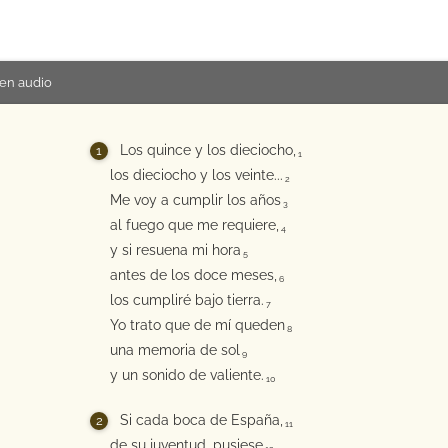
en audio
Los quince y los dieciocho,
1
los dieciocho y los veinte...
2
Me voy a cumplir los años
3
al fuego que me requiere,
4
y si resuena mi hora
5
antes de los doce meses,
6
los cumpliré bajo tierra.
7
Yo trato que de mí queden
8
una memoria de sol
9
y un sonido de valiente.
10
Si cada boca de España,
11
de su juventud, pusiese