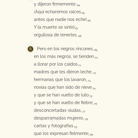
y dijeron firmemente:
64
¡Aquí echaremos raíces
65
antes que nadie nos eche!
66
Y la muerte se sintió
67
orgullosa de tenerles.
68
Pero en los negros rincones,
69
en los más negros, se tienden
70
a llorar por los caídos
71
madres que les dieron leche,
72
hermanas que los lavaron,
73
novias que han sido de nieve
74
y que se han vuelto de luto
75
y que se han vuelto de fiebre;
76
desconcertadas viudas,
77
desparramadas mujeres,
78
cartas y fotografías
79
que los expresan fielmente,
80