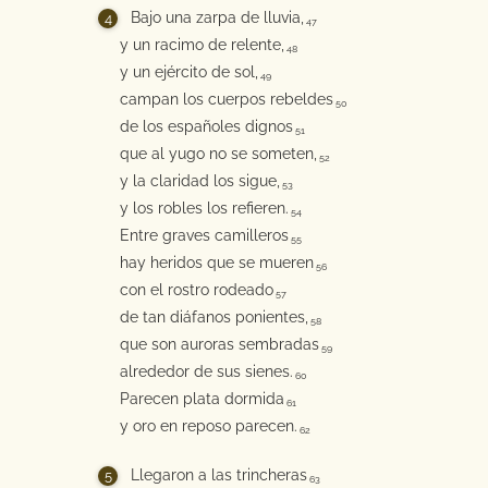
Bajo una zarpa de lluvia,
47
y un racimo de relente,
48
y un ejército de sol,
49
campan los cuerpos rebeldes
50
de los españoles dignos
51
que al yugo no se someten,
52
y la claridad los sigue,
53
y los robles los refieren.
54
Entre graves camilleros
55
hay heridos que se mueren
56
con el rostro rodeado
57
de tan diáfanos ponientes,
58
que son auroras sembradas
59
alrededor de sus sienes.
60
Parecen plata dormida
61
y oro en reposo parecen.
62
Llegaron a las trincheras
63