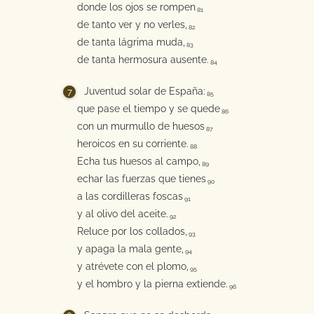
donde los ojos se rompen
81
de tanto ver y no verles,
82
de tanta lágrima muda,
83
de tanta hermosura ausente.
84
Juventud solar de España:
85
que pase el tiempo y se quede
86
con un murmullo de huesos
87
heroicos en su corriente.
88
Echa tus huesos al campo,
89
echar las fuerzas que tienes
90
a las cordilleras foscas
91
y al olivo del aceite.
92
Reluce por los collados,
93
y apaga la mala gente,
94
y atrévete con el plomo,
95
y el hombro y la pierna extiende.
96