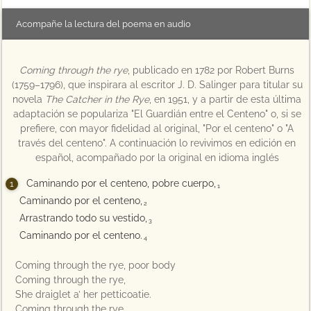
Acompañe la lectura del poema en audio
Coming through the rye
, publicado en 1782 por Robert Burns
(1759–1796), que inspirara al escritor J. D. Salinger para titular su
novela
The Catcher in the Rye
, en 1951, y a partir de esta última
adaptación se populariza "El Guardián entre el Centeno" o, si se
prefiere, con mayor fidelidad al original, "Por el centeno" o "A
través del centeno". A continuación lo revivimos en edición en
español, acompañado por la original en idioma inglés
Caminando por el centeno, pobre cuerpo,
1
Caminando por el centeno,
2
Arrastrando todo su vestido,
3
Caminando por el centeno.
4
Coming through the rye, poor body
Coming through the rye,
She draiglet a’ her petticoatie.
Coming through the rye