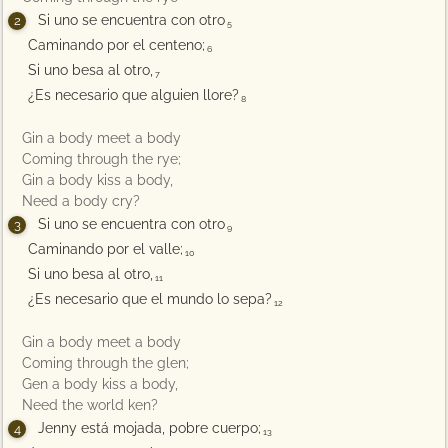
Si uno se encuentra con otro
5
Caminando por el centeno;
6
Si uno besa al otro,
7
¿Es necesario que alguien llore?
8
Gin a body meet a body
Coming through the rye;
Gin a body kiss a body,
Need a body cry?
Si uno se encuentra con otro
9
Caminando por el valle;
10
Si uno besa al otro,
11
¿Es necesario que el mundo lo sepa?
12
Gin a body meet a body
Coming through the glen;
Gen a body kiss a body,
Need the world ken?
Jenny está mojada, pobre cuerpo;
13