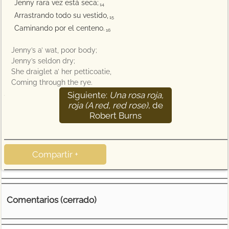
Jenny rara vez está seca;
14
Arrastrando todo su vestido,
15
Caminando por el centeno.
16
Jenny’s a’ wat, poor body;
Jenny’s seldon dry;
She draiglet a’ her petticoatie,
Coming through the rye.
Siguiente:
Una rosa roja,
17
roja (A red, red rose)
, de
Robert Burns
Compartir +
Comentarios (cerrado)