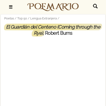
☰
Poetas
Top 50
Lengua Extranjera
El Guardián del Centeno (Coming through the
Rye)
, Robert Burns