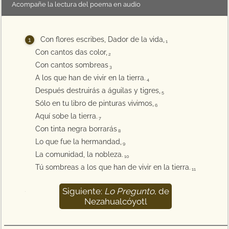
Acompañe la lectura del poema en audio
Con flores escribes, Dador de la vida,
1
Con cantos das color,
2
Con cantos sombreas
3
A los que han de vivir en la tierra.
4
Después destruirás a águilas y tigres,
5
Sólo en tu libro de pinturas vivimos,
6
Aquí sobe la tierra.
7
Con tinta negra borrarás
8
Lo que fue la hermandad,
9
La comunidad, la nobleza.
10
Tú sombreas a los que han de vivir en la tierra.
11
Siguiente:
Lo Pregunto
, de
12
Nezahualcóyotl