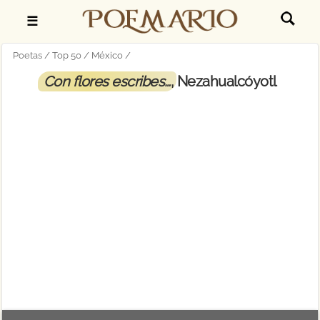
☰
Poetas
Top 50
México
Con flores escribes…
, Nezahualcóyotl