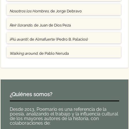
Nosotros los Hombres
, de Jorge Debravo
Reír llorando
, de Juan de Dios Peza
¡Più avanti!
, de Almafuerte (Pedro B. Palacios)
Walking around
, de Pablo Neruda
¿Quiénes somos?
Desde 2013, Poemario es una referencia de la
poesía, analizando el trabajo y la influencia cultural
de los mayores autores de la historia, con
colaboraciones de: