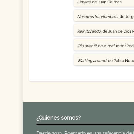
Límites
, de Juan Gelman
Nosotros los Hombres
, de Jor
Reír llorando
, de Juan de Dios 
¡Più avanti!
, de Almafuerte (Pedr
Walking around
, de Pablo Ner
¿Quiénes somos?
Desde 2013, Poemario es una referencia de la 