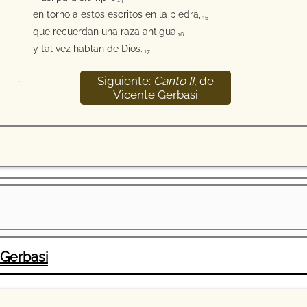
14
en torno a estos escritos en la piedra,
15
que recuerdan una raza antigua
16
y tal vez hablan de Dios.
17
Siguiente:
Canto II
, de
18
Vicente Gerbasi
 Gerbasi