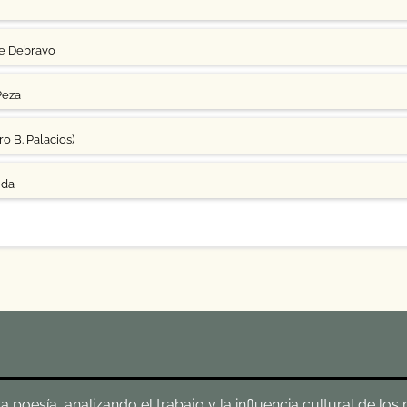
ge Debravo
Peza
o B. Palacios)
uda
poesía, analizando el trabajo y la influencia cultural de los