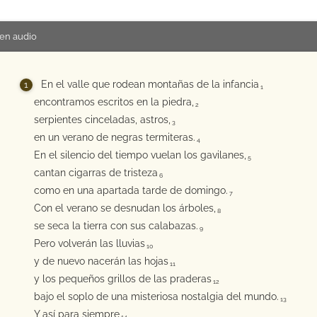
en audio
En el valle que rodean montañas de la infancia
1
encontramos escritos en la piedra,
2
serpientes cinceladas, astros,
3
en un verano de negras termiteras.
4
En el silencio del tiempo vuelan los gavilanes,
5
cantan cigarras de tristeza
6
como en una apartada tarde de domingo.
7
Con el verano se desnudan los árboles,
8
se seca la tierra con sus calabazas.
9
Pero volverán las lluvias
10
y de nuevo nacerán las hojas
11
y los pequeños grillos de las praderas
12
bajo el soplo de una misteriosa nostalgia del mundo.
13
Y así para siempre