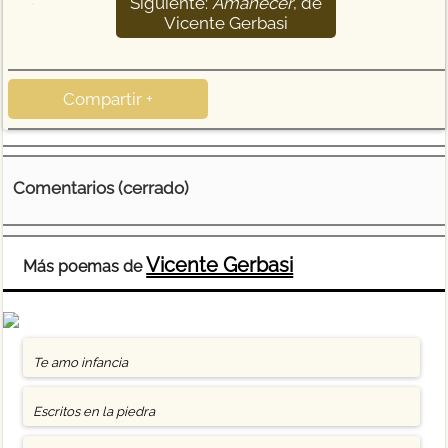
Siguiente:
Amanecer
, de
33
Vicente Gerbasi
Compartir +
Comentarios (cerrado)
Vicente Gerbasi
Más poemas de
Te amo infancia
Escritos en la piedra