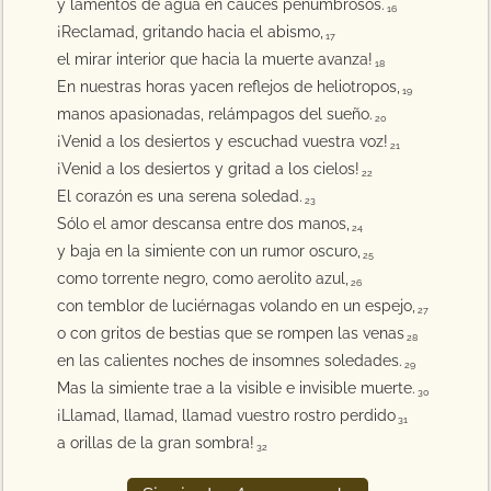
y lamentos de agua en cauces penumbrosos.
16
¡Reclamad, gritando hacia el abismo,
17
el mirar interior que hacia la muerte avanza!
18
En nuestras horas yacen reflejos de heliotropos,
19
manos apasionadas, relámpagos del sueño.
20
¡Venid a los desiertos y escuchad vuestra voz!
21
¡Venid a los desiertos y gritad a los cielos!
22
El corazón es una serena soledad.
23
Sólo el amor descansa entre dos manos,
24
y baja en la simiente con un rumor oscuro,
25
como torrente negro, como aerolito azul,
26
con temblor de luciérnagas volando en un espejo,
27
o con gritos de bestias que se rompen las venas
28
en las calientes noches de insomnes soledades.
29
Mas la simiente trae a la visible e invisible muerte.
30
¡Llamad, llamad, llamad vuestro rostro perdido
31
a orillas de la gran sombra!
32