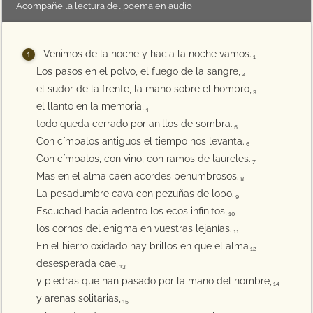
Acompañe la lectura del poema en audio
Venimos de la noche y hacia la noche vamos.
1
Los pasos en el polvo, el fuego de la sangre,
2
el sudor de la frente, la mano sobre el hombro,
3
el llanto en la memoria,
4
todo queda cerrado por anillos de sombra.
5
Con címbalos antiguos el tiempo nos levanta.
6
Con címbalos, con vino, con ramos de laureles.
7
Mas en el alma caen acordes penumbrosos.
8
La pesadumbre cava con pezuñas de lobo.
9
Escuchad hacia adentro los ecos infinitos,
10
los cornos del enigma en vuestras lejanías.
11
En el hierro oxidado hay brillos en que el alma
12
desesperada cae,
13
y piedras que han pasado por la mano del hombre,
14
y arenas solitarias,
15