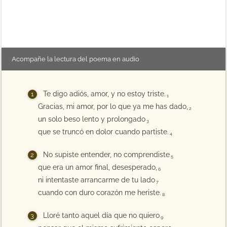
Acompañe la lectura del poema en audio
Te digo adiós, amor, y no estoy triste.
1
Gracias, mi amor, por lo que ya me has dado,
2
un solo beso lento y prolongado
3
que se truncó en dolor cuando partiste.
4
No supiste entender, no comprendiste
5
que era un amor final, desesperado,
6
ni intentaste arrancarme de tu lado
7
cuando con duro corazón me heriste.
8
Lloré tanto aquel día que no quiero
9