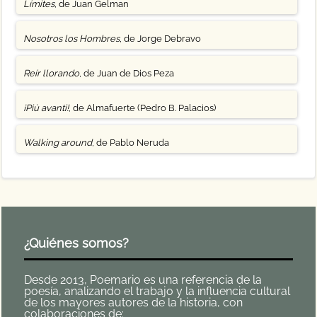
Límites
, de Juan Gelman
Nosotros los Hombres
, de Jorge Debravo
Reír llorando
, de Juan de Dios Peza
¡Più avanti!
, de Almafuerte (Pedro B. Palacios)
Walking around
, de Pablo Neruda
¿Quiénes somos?
Desde 2013, Poemario es una referencia de la
poesía, analizando el trabajo y la influencia cultural
de los mayores autores de la historia, con
colaboraciones de: