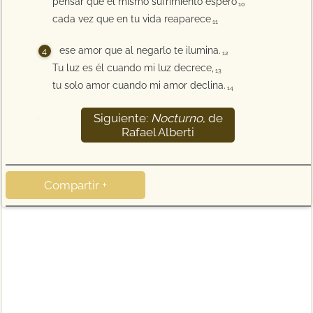
pensar que el mismo sufrimiento espero
10
cada vez que en tu vida reaparece
11
ese amor que al negarlo te ilumina.
12
Tu luz es él cuando mi luz decrece,
13
tu solo amor cuando mi amor declina.
14
Siguiente:
Nocturno
, de
15
Rafael Alberti
Compartir +