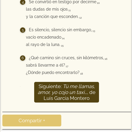
Se convirtió en testigo por decirme
10
las dudas de mis ojos
11
y la canción que esconden.
12
Es silencio, silencio sin embargo,
13
vacío encadenado
14
al rayo de la luna.
15
¿Qué camino sin cruces, sin kilómetros,
16
sabrá llevarme a él?
17
¿Dónde puedo encontrarlo?
18
Siguiente:
Tú me llamas,
19
amor, yo cojo un taxi…
, de
Luis García Montero
Compartir +