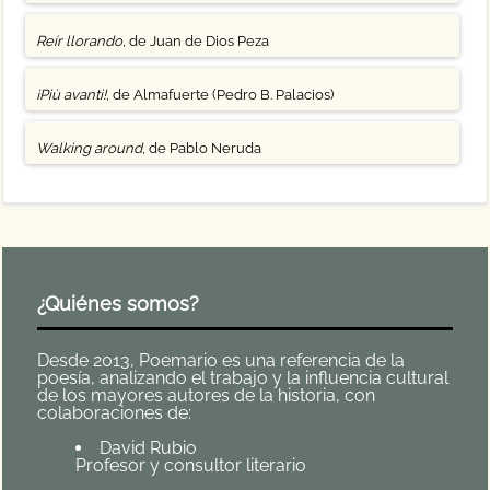
Reír llorando
, de Juan de Dios Peza
¡Più avanti!
, de Almafuerte (Pedro B. Palacios)
Walking around
, de Pablo Neruda
¿Quiénes somos?
Desde 2013, Poemario es una referencia de la
poesía, analizando el trabajo y la influencia cultural
de los mayores autores de la historia, con
colaboraciones de:
David Rubio
Profesor y consultor literario