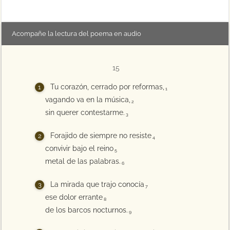
Acompañe la lectura del poema en audio
15
Tu corazón, cerrado por reformas,
1
vagando va en la música,
2
sin querer contestarme.
3
Forajido de siempre no resiste
4
convivir bajo el reino
5
metal de las palabras.
6
La mirada que trajo conocía
7
ese dolor errante
8
de los barcos nocturnos.
9