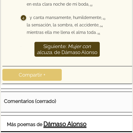
en esta clara noche de mi boda,
12
y canta mansamente, humildemente,
13
la sensación, la sombra, el accidente,
14
mientras ella me llena el alma toda.
15
Siguiente:
Mujer con
16
alcuza
, de Dámaso Alonso
Compartir +
Comentarios (cerrado)
Dámaso Alonso
Más poemas de