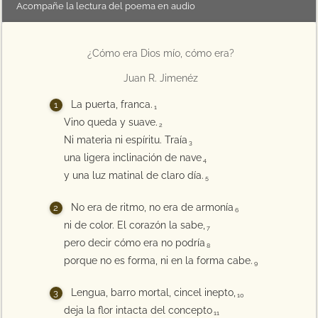
Acompañe la lectura del poema en audio
¿Cómo era Dios mío, cómo era?
Juan R. Jimenéz
La puerta, franca.
1
Vino queda y suave.
2
Ni materia ni espíritu. Traía
3
una ligera inclinación de nave
4
y una luz matinal de claro día.
5
No era de ritmo, no era de armonía
6
ni de color. El corazón la sabe,
7
pero decir cómo era no podría
8
porque no es forma, ni en la forma cabe.
9
Lengua, barro mortal, cincel inepto,
10
deja la flor intacta del concepto
11