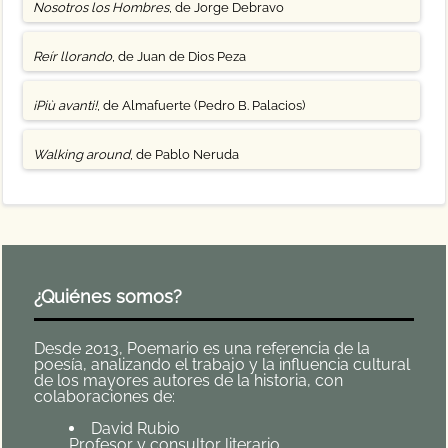
Nosotros los Hombres
, de Jorge Debravo
Reír llorando
, de Juan de Dios Peza
¡Più avanti!
, de Almafuerte (Pedro B. Palacios)
Walking around
, de Pablo Neruda
¿Quiénes somos?
Desde 2013, Poemario es una referencia de la
poesía, analizando el trabajo y la influencia cultural
de los mayores autores de la historia, con
colaboraciones de:
David Rubio
Profesor y consultor literario