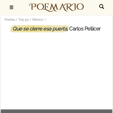
☰
Poetas
Top 50
México
Que se cierre esa puerta
, Carlos Pellicer