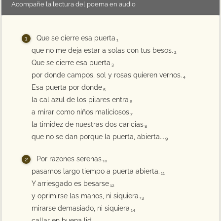
Acompañe la lectura del poema en audio
Que se cierre esa puerta
1
que no me deja estar a solas con tus besos.
2
Que se cierre esa puerta
3
por donde campos, sol y rosas quieren vernos.
4
Esa puerta por donde
5
la cal azul de los pilares entra
6
a mirar como niños maliciosos
7
la timidez de nuestras dos caricias
8
que no se dan porque la puerta, abierta...
9
Por razones serenas
10
pasamos largo tiempo a puerta abierta.
11
Y arriesgado es besarse
12
y oprimirse las manos, ni siquiera
13
mirarse demasiado, ni siquiera
14
callar en buena lid...