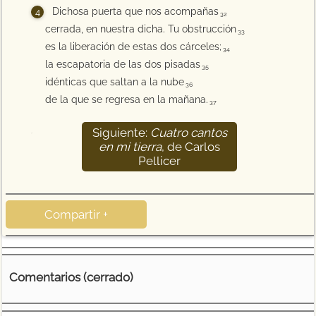
Dichosa puerta que nos acompañas
32
cerrada, en nuestra dicha. Tu obstrucción
33
es la liberación de estas dos cárceles;
34
la escapatoria de las dos pisadas
35
idénticas que saltan a la nube
36
de la que se regresa en la mañana.
37
Siguiente:
Cuatro cantos
38
en mi tierra
, de Carlos
Pellicer
Compartir +
Comentarios (cerrado)