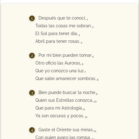
Después que te conocí,
1
Todas las cosas me sobran:
2
El Sol para tener día,
3
Abril para tener rosas.
4
Por mi bien pueden tomar
5
Otro oficio las Auroras,
6
Que yo conozco una luz
7
Que sabe amanecer sombras.
8
Bien puede buscar la noche
9
Quien sus Estrellas conozca,
10
Que para mi Astrología
11
Ya son oscuras y pocas.
12
Gaste el Oriente sus minas
13
Con quien avaro las rompa,
14