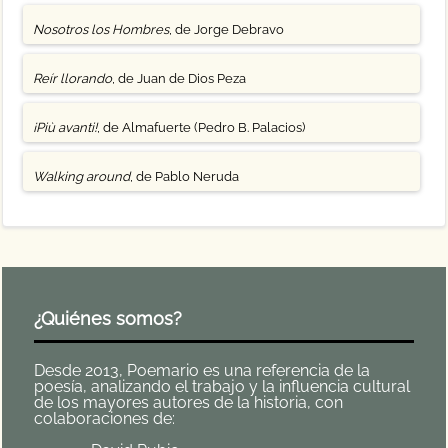
Nosotros los Hombres
, de Jorge Debravo
Reír llorando
, de Juan de Dios Peza
¡Più avanti!
, de Almafuerte (Pedro B. Palacios)
Walking around
, de Pablo Neruda
¿Quiénes somos?
Desde 2013, Poemario es una referencia de la
poesía, analizando el trabajo y la influencia cultural
de los mayores autores de la historia, con
colaboraciones de: