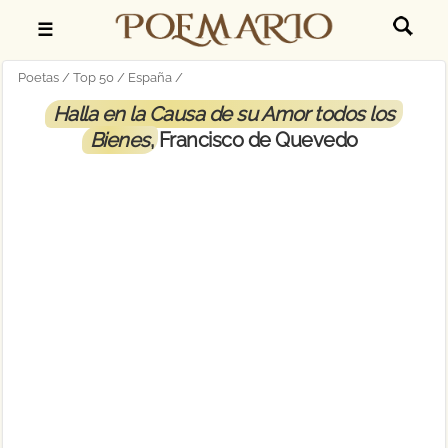
☰
Poetas
Top 50
España
Halla en la Causa de su Amor todos los
Bienes
, Francisco de Quevedo