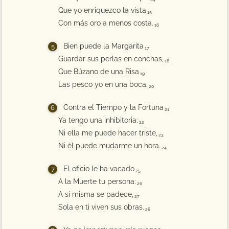
Que yo enriquezco la vista
15
Con más oro a menos costa.
16
Bien puede la Margarita
17
Guardar sus perlas en conchas,
18
Que Búzano de una Risa
19
Las pesco yo en una boca.
20
Contra el Tiempo y la Fortuna
21
Ya tengo una inhibitoria:
22
Ni ella me puede hacer triste,
23
Ni él puede mudarme un hora.
24
El oficio le ha vacado
25
A la Muerte tu persona:
26
A sí misma se padece,
27
Sola en ti viven sus obras.
28