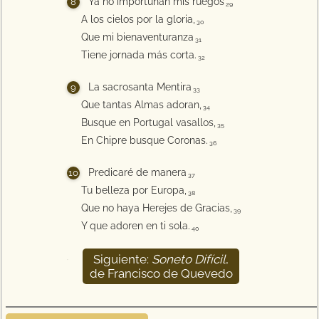
Ya no importunan mis ruegos
29
A los cielos por la gloria,
30
Que mi bienaventuranza
31
Tiene jornada más corta.
32
La sacrosanta Mentira
33
Que tantas Almas adoran,
34
Busque en Portugal vasallos,
35
En Chipre busque Coronas.
36
Predicaré de manera
37
Tu belleza por Europa,
38
Que no haya Herejes de Gracias,
39
Y que adoren en ti sola.
40
Siguiente:
Soneto Difícil
,
41
de Francisco de Quevedo