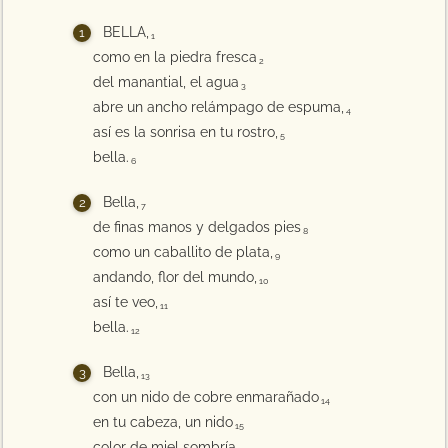
BELLA,
1
como en la piedra fresca
2
del manantial, el agua
3
abre un ancho relámpago de espuma,
4
así es la sonrisa en tu rostro,
5
bella.
6
Bella,
7
de finas manos y delgados pies
8
como un caballito de plata,
9
andando, flor del mundo,
10
así te veo,
11
bella.
12
Bella,
13
con un nido de cobre enmarañado
14
en tu cabeza, un nido
15
color de miel sombría