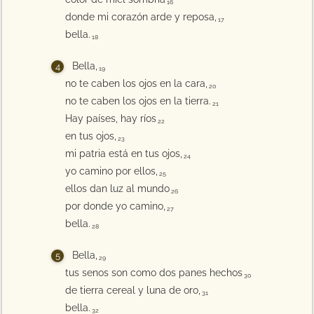
16
donde mi corazón arde y reposa,
17
bella.
18
Bella,
19
no te caben los ojos en la cara,
20
no te caben los ojos en la tierra.
21
Hay países, hay ríos
22
en tus ojos,
23
mi patria está en tus ojos,
24
yo camino por ellos,
25
ellos dan luz al mundo
26
por donde yo camino,
27
bella.
28
Bella,
29
tus senos son como dos panes hechos
30
de tierra cereal y luna de oro,
31
bella.
32