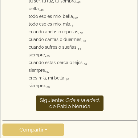
tu ser, tu luz, tu sombra,
48
bella,
49
todo eso es mío, bella,
50
todo eso es mío, mía,
51
cuando andas o reposas,
52
cuando cantas o duermes,
53
cuando sufres o sueñas,
54
siempre,
55
cuando estás cerca o lejos,
56
siempre,
57
eres mía, mi bella,
58
siempre.
59
Siguiente:
Oda a la edad
,
60
de Pablo Neruda
Compartir +