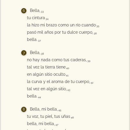
Bella,
33
tu cintura
34
la hizo mi brazo como un río cuando
35
pasó mil años por tu dulce cuerpo,
36
bella.
37
Bella,
38
no hay nada como tus caderas,
39
tal vez la tierra tiene
40
en algún sitio oculto
41
la curva y el aroma de tu cuerpo,
42
tal vez en algún sitio,
43
bella.
44
Bella, mi bella,
45
tu voz, tu piel, tus uñas
46
bella, mi bella,
47