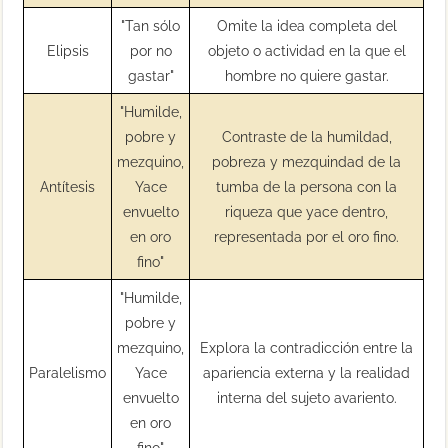
"Tan sólo
Omite la idea completa del
Elipsis
por no
objeto o actividad en la que el
gastar"
hombre no quiere gastar.
"Humilde,
pobre y
Contraste de la humildad,
mezquino,
pobreza y mezquindad de la
Antítesis
Yace
tumba de la persona con la
envuelto
riqueza que yace dentro,
en oro
representada por el oro fino.
fino"
"Humilde,
pobre y
mezquino,
Explora la contradicción entre la
Paralelismo
Yace
apariencia externa y la realidad
envuelto
interna del sujeto avariento.
en oro
fino"