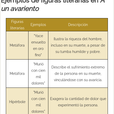
Ejemplos de figuras literarias en
A
un avariento
Figuras
Ejemplos
Descripción
literarias
"Yace
Ilustra la riqueza del hombre,
envuelto
Metáfora
incluso en su muerte, a pesar de
en oro
su tumba humilde y pobre.
fino"
"Murió
Describe el sufrimiento extremo
con cien
Metáfora
de la persona en su muerte,
mil
vinculándose con su avaricia.
dolores"
"Murió
con cien
Exagera la cantidad de dolor que
Hipérbole
mil
experimentó la persona.
dolores"