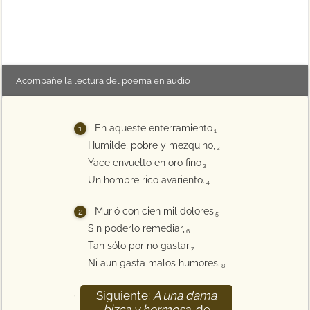
Acompañe la lectura del poema en audio
En aqueste enterramiento
1
Humilde, pobre y mezquino,
2
Yace envuelto en oro fino
3
Un hombre rico avariento.
4
Murió con cien mil dolores
5
Sin poderlo remediar,
6
Tan sólo por no gastar
7
Ni aun gasta malos humores.
8
Siguiente:
A una dama
9
bizca y hermosa
, de