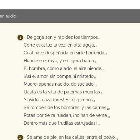
en audio
De gorja son y rapidez los tiempos.
1
Corre cual luz la voz; en alta aguja,
2
Cual nave despeñada en sirte horrenda,
3
Húndese el rayo, y en ligera barca
4
El hombre, como alado, el aire hiende.
5
¡Así el amor, sin pompa ni misterio
6
Muere, apenas nacido, de saciado!
7
¡Jaula es la villa de palomas muertas
8
Y ávidos cazadores! Si los pechos
9
Se rompen de los hombres, y las carnes
10
Rotas por tierra ruedan, ¡no han de verse
11
Dentro más que frutillas estrujadas!
12
Se ama de pie, en las calles, entre el polvo
13