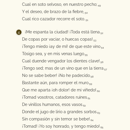
Cual en soto selvoso, en nuestro pecho;
49
Y el deseo, de brazo de la fiebre,
50
Cual rico cazador recorre el soto.
51
¡Me espanta la ciudad! ¡Toda está llena
52
De copas por vaciar, o huecas copas!
53
¡Tengo miedo ¡ay de mí! de que este vino
54
Tósigo sea, y en mis venas luego
55
Cual duende vengador los dientes clave!
56
¡Tengo sed; mas de un vino que en la tierra
57
No se sabe beber! ¡No he padecido
58
Bastante aún, para romper el muro
59
Que me aparta ¡oh dolor! de mi viñedo!
60
¡Tomad vosotros, catadores ruines
61
De vinillos humanos, esos vasos
62
Donde el jugo de lirio a grandes sorbos
63
Sin compasión y sin temor se bebe!
64
¡Tomad! ¡Yo soy honrado, y tengo miedo!
65