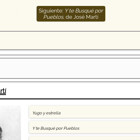
Siguiente:
Y te Busqué por
66
Pueblos
, de José Martí
tí
Yugo y estrella
Y te Busqué por Pueblos