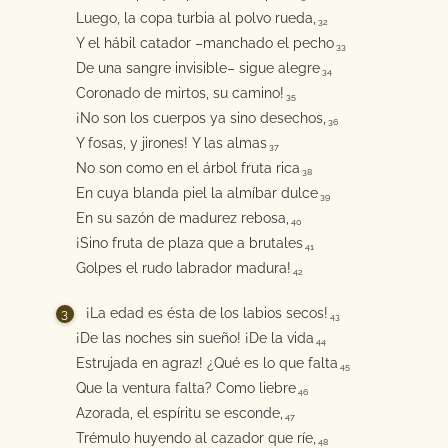
Luego, la copa turbia al polvo rueda,
32
Y el hábil catador –manchado el pecho
33
De una sangre invisible– sigue alegre
34
Coronado de mirtos, su camino!
35
¡No son los cuerpos ya sino desechos,
36
Y fosas, y jirones! Y las almas
37
No son como en el árbol fruta rica
38
En cuya blanda piel la almíbar dulce
39
En su sazón de madurez rebosa,
40
¡Sino fruta de plaza que a brutales
41
Golpes el rudo labrador madura!
42
¡La edad es ésta de los labios secos!
43
¡De las noches sin sueño! ¡De la vida
44
Estrujada en agraz! ¿Qué es lo que falta
45
Que la ventura falta? Como liebre
46
Azorada, el espíritu se esconde,
47
Trémulo huyendo al cazador que ríe,
48