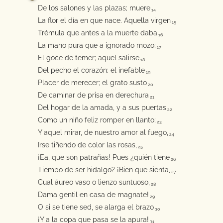
De los salones y las plazas; muere
14
La flor el día en que nace. Aquella virgen
15
Trémula que antes a la muerte daba
16
La mano pura que a ignorado mozo;
17
El goce de temer; aquel salirse
18
Del pecho el corazón; el inefable
19
Placer de merecer; el grato susto
20
De caminar de prisa en derechura
21
Del hogar de la amada, y a sus puertas
22
Como un niño feliz romper en llanto;
23
Y aquel mirar, de nuestro amor al fuego,
24
Irse tiñendo de color las rosas,
25
¡Ea, que son patrañas! Pues ¿quién tiene
26
Tiempo de ser hidalgo? ¡Bien que sienta,
27
Cual áureo vaso o lienzo suntuoso,
28
Dama gentil en casa de magnate!
29
O si se tiene sed, se alarga el brazo
30
¡Y a la copa que pasa se la apura!
31