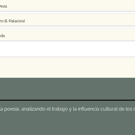
Peza
o B. Palacios)
uda
poesía, analizando el trabajo y la influencia cultural de los