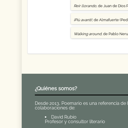
Reír llorando
, de Juan de Dios 
¡Più avanti!
, de Almafuerte (Pedr
Walking around
, de Pablo Ner
¿Quiénes somos?
Desde 2013, Poemario es una referencia de la 
colaboraciones de:
David Rubio
Profesor y consultor literario