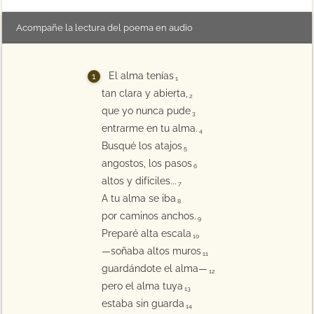
Acompañe la lectura del poema en audio
El alma tenías
1
tan clara y abierta,
2
que yo nunca pude
3
entrarme en tu alma.
4
Busqué los atajos
5
angostos, los pasos
6
altos y difíciles...
7
A tu alma se iba
8
por caminos anchos.
9
Preparé alta escala
10
—soñaba altos muros
11
guardándote el alma—
12
pero el alma tuya
13
estaba sin guarda
14