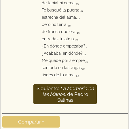
de tapial ni cerca.
15
Te busqué la puerta
16
estrecha del alma,
17
pero no tenía,
18
de franca que era,
19
entradas tu alma.
20
¿En dónde empezaba?
21
¿Acababa, en dónde?
22
Me quedé por siempre
23
sentado en las vagas
24
lindes de tu alma.
25
Siguiente:
La Memoria en
26
las Manos
, de Pedro
Salinas
Compartir +