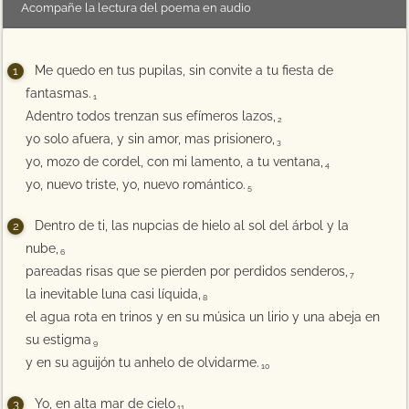
Acompañe la lectura del poema en audio
Me quedo en tus pupilas, sin convite a tu fiesta de
fantasmas.
1
Adentro todos trenzan sus efímeros lazos,
2
yo solo afuera, y sin amor, mas prisionero,
3
yo, mozo de cordel, con mi lamento, a tu ventana,
4
yo, nuevo triste, yo, nuevo romántico.
5
Dentro de ti, las nupcias de hielo al sol del árbol y la
nube,
6
pareadas risas que se pierden por perdidos senderos,
7
la inevitable luna casi líquida,
8
el agua rota en trinos y en su música un lirio y una abeja en
su estigma
9
y en su aguijón tu anhelo de olvidarme.
10
Yo, en alta mar de cielo
11