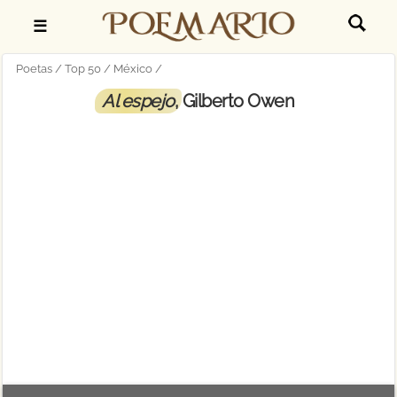
☰
Poetas
Top 50
México
Al espejo
, Gilberto Owen