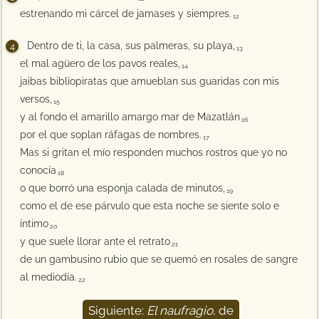
estrenando mi cárcel de jamases y siempres.
12
Dentro de ti, la casa, sus palmeras, su playa,
13
el mal agüero de los pavos reales,
14
jaibas bibliopiratas que amueblan sus guaridas con mis
versos,
15
y al fondo el amarillo amargo mar de Mazatlán
16
por el que soplan ráfagas de nombres.
17
Mas si gritan el mío responden muchos rostros que yo no
conocía
18
o que borró una esponja calada de minutos,
19
como el de ese párvulo que esta noche se siente solo e
íntimo
20
y que suele llorar ante el retrato
21
de un gambusino rubio que se quemó en rosales de sangre
al mediodía.
22
Siguiente:
El naufragio
, de
23