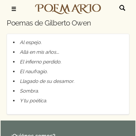
☰
Poemas de Gilberto Owen
Al espejo
.
Allá en mis años…
.
El infierno perdido
.
El naufragio
.
Llagado de su desamor
.
Sombra
.
Y tu poética
.