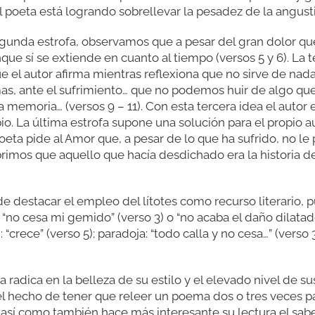
el poeta está logrando sobrellevar la pesadez de la angusti
egunda estrofa, observamos que a pesar del gran dolor que
e sí se extiende en cuanto al tiempo (versos 5 y 6). La t
ue el autor afirma mientras reflexiona que no sirve de nad
as, ante el sufrimiento… que no podemos huir de algo que
 memoria… (versos 9 – 11). Con esta tercera idea el autor 
pio. La última estrofa supone una solución para el propio 
poeta pide al Amor que, a pesar de lo que ha sufrido, no le
brimos que aquello que hacía desdichado era la historia 
 destacar el empleo del lítotes como recurso literario, 
 “no cesa mi gemido” (verso 3) o “no acaba el daño dilatad
rece” (verso 5); paradoja: “todo calla y no cesa…” (verso 3
 radica en la belleza de su estilo y el elevado nivel de s
el hecho de tener que releer un poema dos o tres veces pa
; así como también hace más interesante su lectura el sa