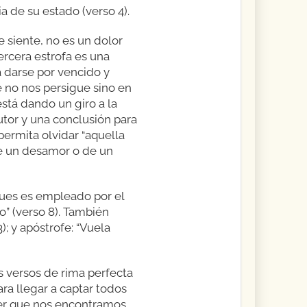
a de su estado (verso 4).
 siente, no es un dolor
ercera estrofa es una
a darse por vencido y
 no nos persigue sino en
está dando un giro a la
autor y una conclusión para
 permita olvidar “aquella
de un desamor o de un
pues es empleado por el
o” (verso 8). También
); y apóstrofe: “Vuela
us versos de rima perfecta
ra llegar a captar todos
ber que nos encontramos