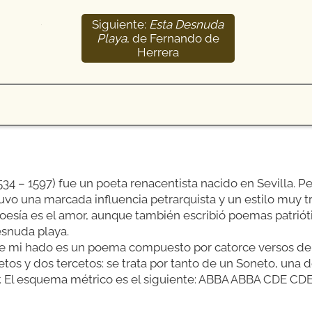
Siguiente:
Esta Desnuda
14
Playa
, de Fernando de
Herrera
34 – 1597) fue un poeta renacentista nacido en Sevilla. Pe
tuvo una marcada influencia petrarquista y un estilo muy t
oesía es el amor, aunque también escribió poemas patrió
snuda playa.
de mi hado es un poema compuesto por catorce versos d
tos y dos tercetos: se trata por tanto de un Soneto, una 
r. El esquema métrico es el siguiente: ABBA ABBA CDE CDE