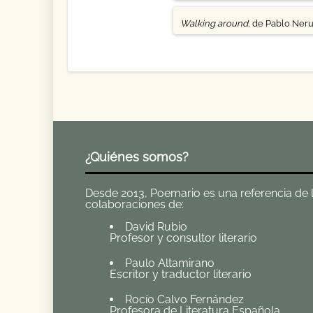
Walking around
, de Pablo Ner
¿Quiénes somos?
Desde 2013, Poemario es una referencia de la 
colaboraciones de:
David Rubio
Profesor y consultor literario
Paulo Altamirano
Escritor y traductor literario
Rocío Calvo Fernández
Profesora de Literatura Española