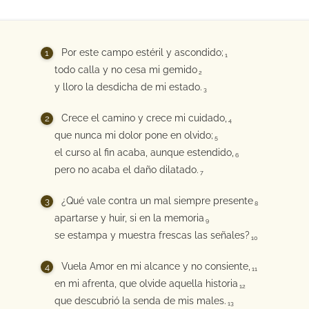
Por este campo estéril y ascondido;
1
todo calla y no cesa mi gemido
2
y lloro la desdicha de mi estado.
3
Crece el camino y crece mi cuidado,
4
que nunca mi dolor pone en olvido;
5
el curso al fin acaba, aunque estendido,
6
pero no acaba el daño dilatado.
7
¿Qué vale contra un mal siempre presente
8
apartarse y huir, si en la memoria
9
se estampa y muestra frescas las señales?
10
Vuela Amor en mi alcance y no consiente,
11
en mi afrenta, que olvide aquella historia
12
que descubrió la senda de mis males.
13