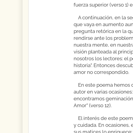
fuerza superior (verso 1) 
A continuación, en la s
que vaya en aumento aunqu
pregunta retórica en la q
rendirse ante los problem
nuestra mente, en nuestra
visión planteada al princi
nosotros los lectores: el 
historia”. Entonces descu
amor no correspondido.
En este poema hemos de
autor en varias ocasiones:
encontramos geminación: “c
Amor” (verso 12).
El interés de este poema
y cuidada. En ocasiones, 
sus matices lo enriquece