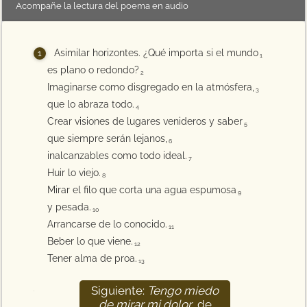
Acompañe la lectura del poema en audio
Asimilar horizontes. ¿Qué importa si el mundo
1
es plano o redondo?
2
Imaginarse como disgregado en la atmósfera,
3
que lo abraza todo.
4
Crear visiones de lugares venideros y saber
5
que siempre serán lejanos,
6
inalcanzables como todo ideal.
7
Huir lo viejo.
8
Mirar el filo que corta una agua espumosa
9
y pesada.
10
Arrancarse de lo conocido.
11
Beber lo que viene.
12
Tener alma de proa.
13
Siguiente:
Tengo miedo
14
de mirar mi dolor
, de