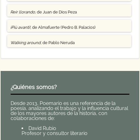
Reír llorando
, de Juan de Dios Peza
¡Più avanti!
, de Almafuerte (Pedro B. Palacios)
Walking around
, de Pablo Neruda
¿Quiénes somos?
Desde 2013, Poemario es una referencia de la
poesía, analizando el trabajo y la influencia cultural
de los mayores autores de la historia, con
colaboraciones de:
David Rubio
Profesor y consultor literario