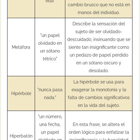
vida"
cambio brusco que no está en
manos del individuo.
Describe la sensación del
sujeto de ser olvidado-
"un papel
descuidado, insinuando que se
olvidado en
Metáfora
siente tan insignificante como
un sótano
un pedazo de papel perdido
tétrico"
en un sótano oscuro y
desolado.
La hipérbole se usa para
"nunca pasa
exagerar la monotonía y la
Hipérbole
nada."
falta de cambios significativos
en la vida del sujeto.
"un número,
una fecha,
En esta frase, se altera el
un papel
orden lógico para enfatizar la
Hiperbatón
olvidado en
insignificancia y la banalidad