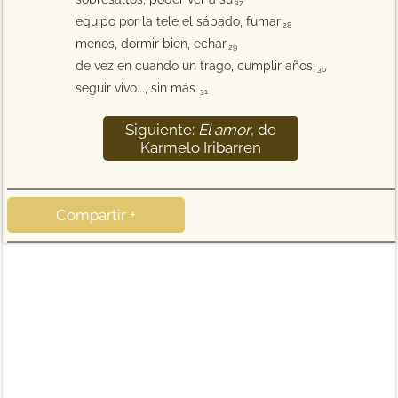
27
equipo por la tele el sábado, fumar
28
menos, dormir bien, echar
29
de vez en cuando un trago, cumplir años,
30
seguir vivo..., sin más.
31
Siguiente:
El amor
, de
32
Karmelo Iribarren
Compartir +