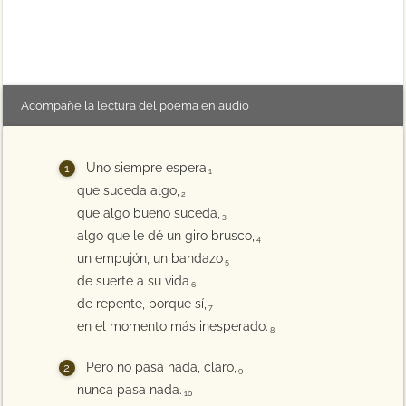
Acompañe la lectura del poema en audio
Uno siempre espera
1
que suceda algo,
2
que algo bueno suceda,
3
algo que le dé un giro brusco,
4
un empujón, un bandazo
5
de suerte a su vida
6
de repente, porque sí,
7
en el momento más inesperado.
8
Pero no pasa nada, claro,
9
nunca pasa nada.
10