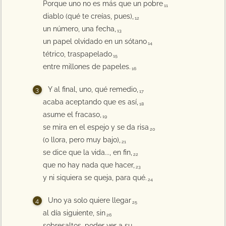
Porque uno no es más que un pobre
11
diablo (qué te creías, pues),
12
un número, una fecha,
13
un papel olvidado en un sótano
14
tétrico, traspapelado
15
entre millones de papeles.
16
Y al final, uno, qué remedio,
17
acaba aceptando que es así,
18
asume el fracaso,
19
se mira en el espejo y se da risa
20
(o llora, pero muy bajo),
21
se dice que la vida..., en fin,
22
que no hay nada que hacer,
23
y ni siquiera se queja, para qué.
24
Uno ya solo quiere llegar
25
al día siguiente, sin
26
sobresaltos, poder ver a su