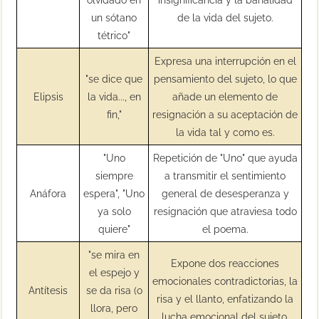
un sótano
de la vida del sujeto.
tétrico"
Expresa una interrupción en el
"se dice que
pensamiento del sujeto, lo que
Elipsis
la vida..., en
añade un elemento de
fin,"
resignación a su aceptación de
la vida tal y como es.
"Uno
Repetición de "Uno" que ayuda
siempre
a transmitir el sentimiento
Anáfora
espera", "Uno
general de desesperanza y
ya solo
resignación que atraviesa todo
quiere"
el poema.
"se mira en
Expone dos reacciones
el espejo y
emocionales contradictorias, la
Antítesis
se da risa (o
risa y el llanto, enfatizando la
llora, pero
lucha emocional del sujeto.