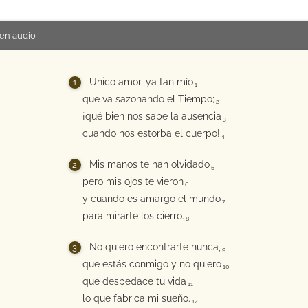
en audio
Único amor, ya tan mío
1
que va sazonando el Tiempo;
2
¡qué bien nos sabe la ausencia
3
cuando nos estorba el cuerpo!
4
Mis manos te han olvidado
5
pero mis ojos te vieron
6
y cuando es amargo el mundo
7
para mirarte los cierro.
8
No quiero encontrarte nunca,
9
que estás conmigo y no quiero
10
que despedace tu vida
11
lo que fabrica mi sueño.
12