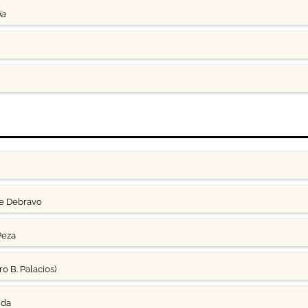
ia
ge Debravo
Peza
o B. Palacios)
uda