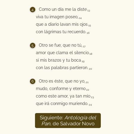
Como un día me la diste
13
viva tu imagen poseo,
14
que a diario lavan mis ojos
15
con lágrimas tu recuerdo.
16
Otro se fue, que no tú,
17
amor que clama el silencio
18
si mis brazos y tu boca
19
con las palabras partieron.
20
Otro es éste, que no yo,
21
mudo, conforme y eterno
22
como este amor, ya tan mío
23
que irá conmigo muriendo.
24
Siguiente:
Antología del
25
Pan
, de Salvador Novo