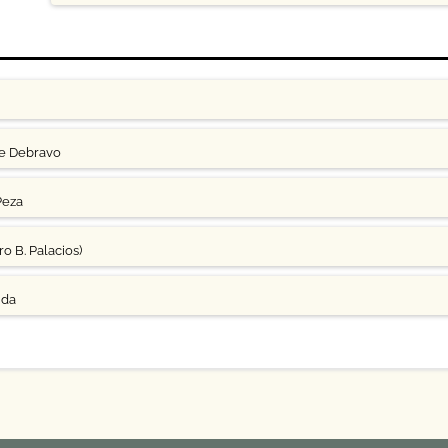
ge Debravo
Peza
o B. Palacios)
uda