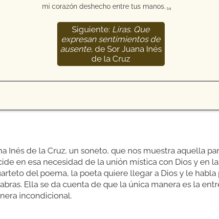
mi corazón deshecho entre tus manos.
14
Siguiente:
Liras. Que
15
expresan sentimientos de
ausente
, de Sor Juana Inés
de la Cruz
 Inés de la Cruz, un soneto, que nos muestra aquella part
ncide en esa necesidad de la unión mística con Dios y en la
cuarteto del poema, la poeta quiere llegar a Dios y le habla
abras. Ella se da cuenta de que la única manera es la entr
nera incondicional.