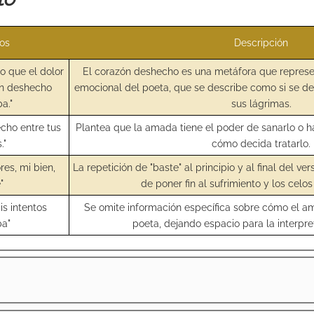
os
Descripción
to que el dolor
El corazón deshecho es una metáfora que represe
zón deshecho
emocional del poeta, que se describe como si se derr
a."
sus lágrimas.
cho entre tus
Plantea que la amada tiene el poder de sanarlo o 
."
cómo decida tratarlo.
res, mi bien,
La repetición de "baste" al principio y al final del ve
"
de poner fin al sufrimiento y los celos
is intentos
Se omite información específica sobre cómo el am
a"
poeta, dejando espacio para la interpret