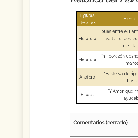
Figuras
Ejempl
literarias
"pues entre el llan
Metáfora
vertía, el cora
destilab
"mi corazón deshe
Metáfora
manos
"Baste ya de rigo
Anáfora
baste
"Y Amor, que m
Elipsis
ayudab
Comentarios (cerrado)