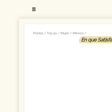
☰
Poetas
Top 50
Mujer
México
En que Satisfa