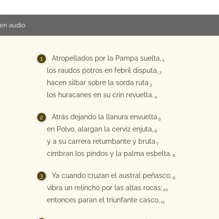
en audio
Atropellados por la Pampa suelta,
1
los raudos potros en febril disputa,
2
hacen silbar sobre la sorda ruta
3
los huracanes en su crin revuelta.
4
Atrás dejando la llanura envuelta
5
en Polvo, alargan la cerviz enjuta,
6
y a su carrera retumbante y bruta
7
cimbran los pindos y la palma esbelta.
8
Ya cuando cruzan el austral peñasco,
9
vibra un relincho por las altas rocas;
10
entonces paran el triunfante casco,
11