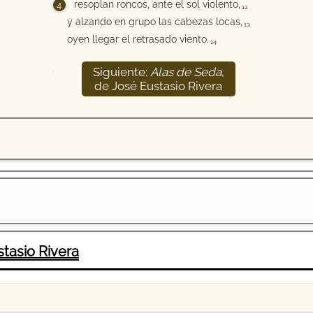
resoplan roncos, ante el sol violento,
12
y alzando en grupo las cabezas locas,
13
oyen llegar el retrasado viento.
14
Siguiente:
Alas de Seda
,
15
de José Eustasio Rivera
tasio Rivera