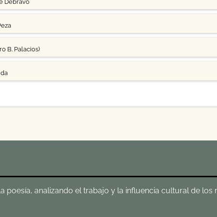
ge Debravo
Peza
o B. Palacios)
uda
poesía, analizando el trabajo y la influencia cultural de los