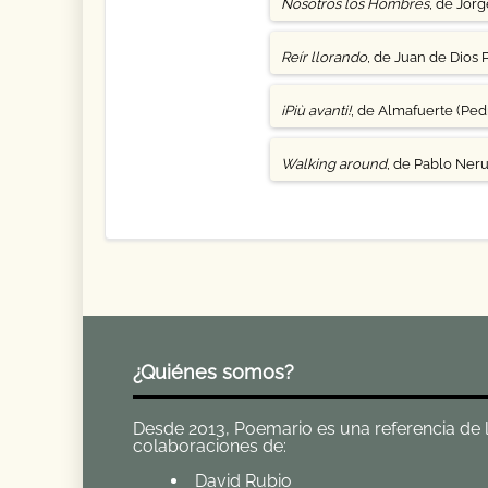
Nosotros los Hombres
, de Jor
Reír llorando
, de Juan de Dios 
¡Più avanti!
, de Almafuerte (Pedr
Walking around
, de Pablo Ner
¿Quiénes somos?
Desde 2013, Poemario es una referencia de la 
colaboraciones de:
David Rubio