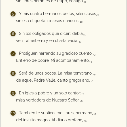
sin flores horribles de trapo, contigo,
8
Y mis cuatro hermanos bellos, silenciosos,
9
sin esa etiqueta, sin esos curiosos,
10
Sin los obligados que dicen: debía
11
venir al entierro y en charla vacía,
12
Prosiguen narrando su gracioso cuento.
13
Entierro de pobre. Mi acompañamiento
14
Será de unos pocos. La misa temprano,
15
de aquel Padre Valle, canto gregoriano.
16
En iglesia pobre y un solo cantor:
17
misa verdadera de Nuestro Señor.
18
También te suplico, me libres, hermano,
19
del insulto magno. Al diario profano,
20