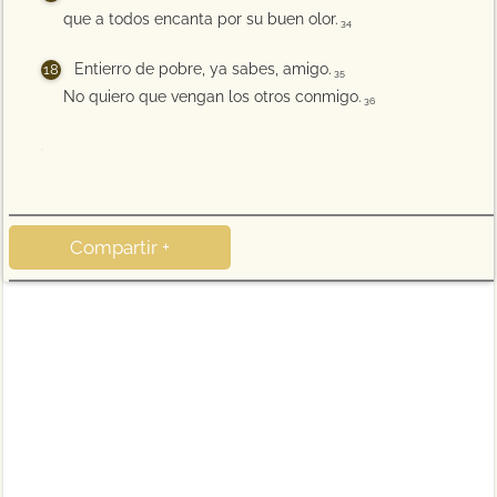
que a todos encanta por su buen olor.
34
Entierro de pobre, ya sabes, amigo.
35
No quiero que vengan los otros conmigo.
36
37
Compartir +