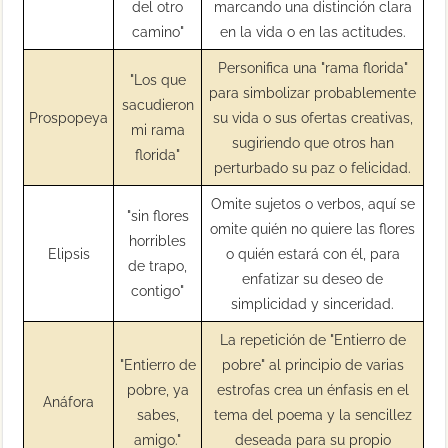
del otro
marcando una distinción clara
camino"
en la vida o en las actitudes.
Personifica una "rama florida"
"Los que
para simbolizar probablemente
sacudieron
Prospopeya
su vida o sus ofertas creativas,
mi rama
sugiriendo que otros han
florida"
perturbado su paz o felicidad.
Omite sujetos o verbos, aquí se
"sin flores
omite quién no quiere las flores
horribles
Elipsis
o quién estará con él, para
de trapo,
enfatizar su deseo de
contigo"
simplicidad y sinceridad.
La repetición de "Entierro de
"Entierro de
pobre" al principio de varias
pobre, ya
estrofas crea un énfasis en el
Anáfora
sabes,
tema del poema y la sencillez
amigo."
deseada para su propio