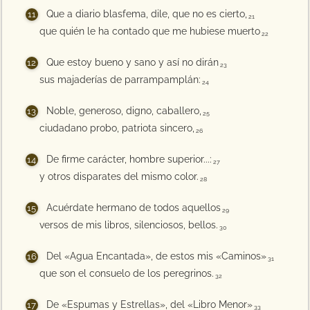
Que a diario blasfema, dile, que no es cierto,
21
que quién le ha contado que me hubiese muerto
22
Que estoy bueno y sano y así no dirán
23
sus majaderías de parrampamplán:
24
Noble, generoso, digno, caballero,
25
ciudadano probo, patriota sincero,
26
De firme carácter, hombre superior...:
27
y otros disparates del mismo color.
28
Acuérdate hermano de todos aquellos
29
versos de mis libros, silenciosos, bellos.
30
Del «Agua Encantada», de estos mis «Caminos»
31
que son el consuelo de los peregrinos.
32
De «Espumas y Estrellas», del «Libro Menor»
33