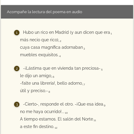
Acompañe la lectura del poema en audio
Hubo un rico en Madrid (y aun dicen que era
1
más necio que rico),
2
cuya casa magnífica adornaban
3
muebles exquisitos.
4
-¡Lástima que en vivienda tan preciosa-
5
le dijo un amigo,
6
-falte una librería!, bello adorno,
7
útil y preciso.-
8
-Cierto-, responde el otro. -¡Que esa idea
9
no me haya ocurrido!...
10
A tiempo estamos. El salón del Norte
11
a este fin destino.
12