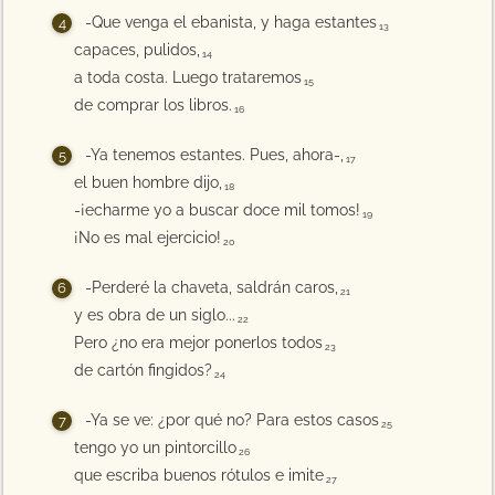
-Que venga el ebanista, y haga estantes
13
capaces, pulidos,
14
a toda costa. Luego trataremos
15
de comprar los libros.
16
-Ya tenemos estantes. Pues, ahora-,
17
el buen hombre dijo,
18
-¡echarme yo a buscar doce mil tomos!
19
¡No es mal ejercicio!
20
-Perderé la chaveta, saldrán caros,
21
y es obra de un siglo...
22
Pero ¿no era mejor ponerlos todos
23
de cartón fingidos?
24
-Ya se ve: ¿por qué no? Para estos casos
25
tengo yo un pintorcillo
26
que escriba buenos rótulos e imite
27