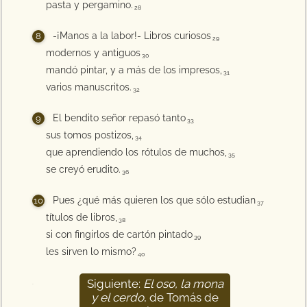
pasta y pergamino.
28
-¡Manos a la labor!- Libros curiosos
29
modernos y antiguos
30
mandó pintar, y a más de los impresos,
31
varios manuscritos.
32
El bendito señor repasó tanto
33
sus tomos postizos,
34
que aprendiendo los rótulos de muchos,
35
se creyó erudito.
36
Pues ¿qué más quieren los que sólo estudian
37
títulos de libros,
38
si con fingirlos de cartón pintado
39
les sirven lo mismo?
40
Siguiente:
El oso, la mona
41
y el cerdo
, de Tomás de