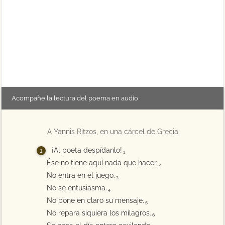
Acompañe la lectura del poema en audio
A Yannis Ritzos, en una cárcel de Grecia.
¡Al poeta despídanlo!
1
Ése no tiene aquí nada que hacer.
2
No entra en el juego.
3
No se entusiasma.
4
No pone en claro su mensaje.
5
No repara siquiera los milagros.
6