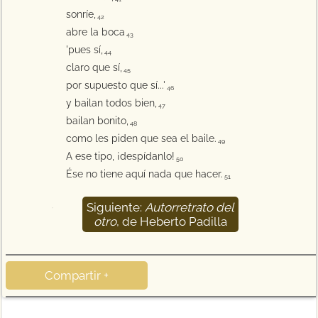
sonríe,
42
abre la boca
43
'pues sí,
44
claro que sí,
45
por supuesto que sí...'
46
y bailan todos bien,
47
bailan bonito,
48
como les piden que sea el baile.
49
A ese tipo, ¡despídanlo!
50
Ése no tiene aquí nada que hacer.
51
Siguiente:
Autorretrato del
52
otro
, de Heberto Padilla
Compartir +