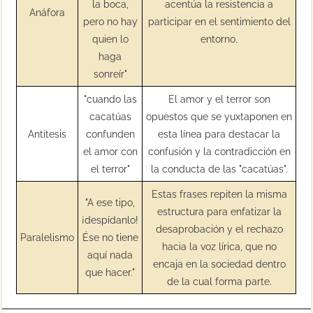
la boca,
acentúa la resistencia a
Anáfora
pero no hay
participar en el sentimiento del
quien lo
entorno.
haga
sonreír"
"cuando las
El amor y el terror son
cacatúas
opuestos que se yuxtaponen en
Antítesis
confunden
esta línea para destacar la
el amor con
confusión y la contradicción en
el terror"
la conducta de las "cacatúas".
Estas frases repiten la misma
"A ese tipo,
estructura para enfatizar la
¡despídanlo!
desaprobación y el rechazo
Paralelismo
Ése no tiene
hacia la voz lírica, que no
aquí nada
encaja en la sociedad dentro
que hacer."
de la cual forma parte.