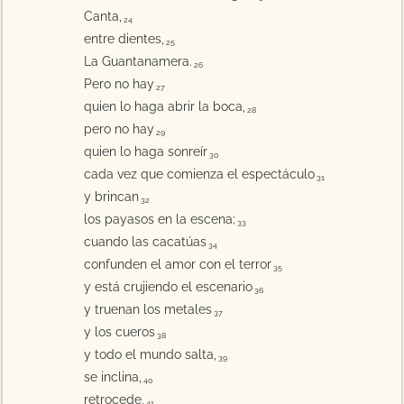
Canta,
24
entre dientes,
25
La Guantanamera.
26
Pero no hay
27
quien lo haga abrir la boca,
28
pero no hay
29
quien lo haga sonreír
30
cada vez que comienza el espectáculo
31
y brincan
32
los payasos en la escena;
33
cuando las cacatúas
34
confunden el amor con el terror
35
y está crujiendo el escenario
36
y truenan los metales
37
y los cueros
38
y todo el mundo salta,
39
se inclina,
40
retrocede,
41