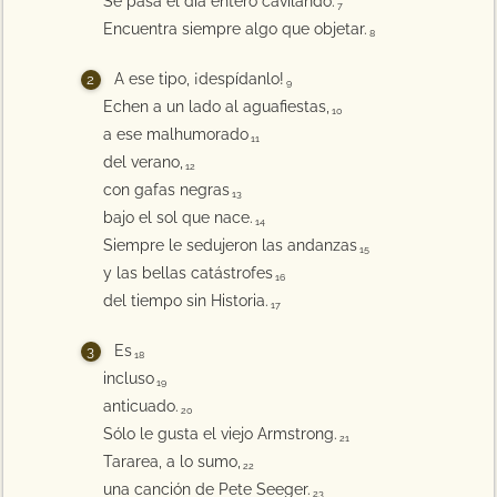
Se pasa el día entero cavilando.
7
Encuentra siempre algo que objetar.
8
A ese tipo, ¡despídanlo!
9
Echen a un lado al aguafiestas,
10
a ese malhumorado
11
del verano,
12
con gafas negras
13
bajo el sol que nace.
14
Siempre le sedujeron las andanzas
15
y las bellas catástrofes
16
del tiempo sin Historia.
17
Es
18
incluso
19
anticuado.
20
Sólo le gusta el viejo Armstrong.
21
Tararea, a lo sumo,
22
una canción de Pete Seeger.
23