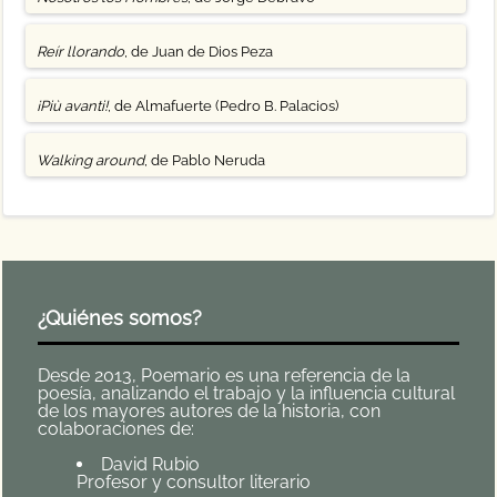
Reír llorando
, de Juan de Dios Peza
¡Più avanti!
, de Almafuerte (Pedro B. Palacios)
Walking around
, de Pablo Neruda
¿Quiénes somos?
Desde 2013, Poemario es una referencia de la
poesía, analizando el trabajo y la influencia cultural
de los mayores autores de la historia, con
colaboraciones de:
David Rubio
Profesor y consultor literario