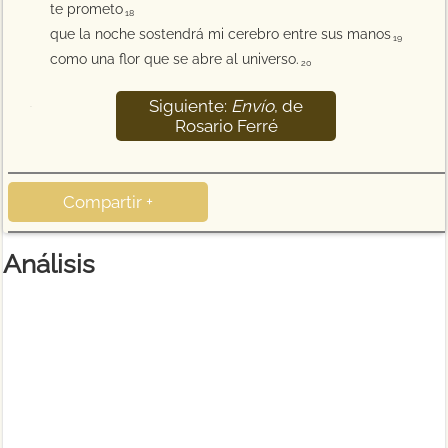
te prometo
18
que la noche sostendrá mi cerebro entre sus manos
19
como una flor que se abre al universo.
20
Siguiente:
Envío
, de
21
Rosario Ferré
Compartir +
Análisis