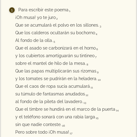
Para escribir este poema
1
¡Oh musa! yo te juro
2
Que se acumulará el polvo en los sillones.
3
Que los calderos ocultarán su bochorno
4
Al fondo de la olla.
5
Que el asado se carbonizará en el horno
6
y los cubiertos amortiguarán su tintineo
7
sobre el mantel de hilo de la mesa.
8
Que las papas multiplicarán sus rizomas
9
y los tomates se pudrirán en la heladera.
10
Que el caos de ropa sucia acumulará
11
su túmulo de fantasmas anudados
12
al fondo de la pileta del lavadero.
13
Que el timbre se hundirá en el marco de la puerta
14
y el teléfono sonará con una rabia larga
15
sin que nadie conteste.
16
Pero sobre todo ¡Oh musa!
17