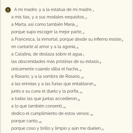
A mi madre, y a la estatua de mi madre,
1
a mis tías, y a sus modales exquisitos,
2
a Marta, así como también María,
3
porque supo escoger la mejor parte,
4
a Francesca, la inmortal, porque desde su infierno insiste
5
en cantarle al amor y a la agonía,
6
a Catalina, de deslaza sobre el agua
7
las obscenidades más prístinas de su éxtasis
8
únicamente cuando silba el hacha,
9
a Rosario, y a la sombra de Rosario,
10
a las erinnias y a las furias que entablaron
11
junto a su cuna el duelo y la porfía,
12
a todas las que juntas accedieron
13
a lo que también consentí,
14
dedico el cumplimiento de estos versos:
15
porque canto,
16
porque coso y brillo y limpio y aún me duelen
17