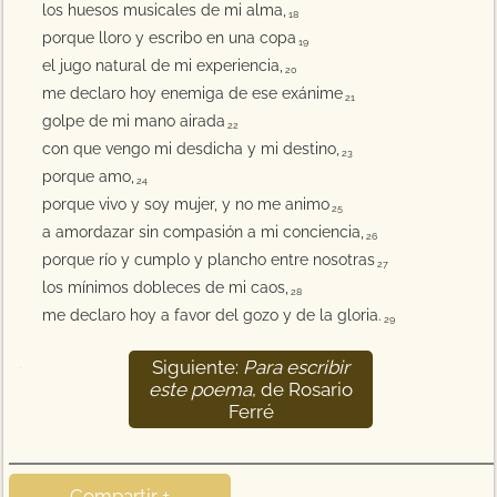
los huesos musicales de mi alma,
18
porque lloro y escribo en una copa
19
el jugo natural de mi experiencia,
20
me declaro hoy enemiga de ese exánime
21
golpe de mi mano airada
22
con que vengo mi desdicha y mi destino,
23
porque amo,
24
porque vivo y soy mujer, y no me animo
25
a amordazar sin compasión a mi conciencia,
26
porque río y cumplo y plancho entre nosotras
27
los mínimos dobleces de mi caos,
28
me declaro hoy a favor del gozo y de la gloria.
29
Siguiente:
Para escribir
30
este poema
, de Rosario
Ferré
Compartir +