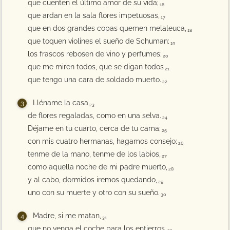
que cuenten el último amor de su vida;
16
que ardan en la sala flores impetuosas,
17
que en dos grandes copas quemen melaleuca,
18
que toquen violines el sueño de Schuman;
19
los frascos rebosen de vino y perfumes;
20
que me miren todos, que se digan todos
21
que tengo una cara de soldado muerto.
22
Lléname la casa
23
de flores regaladas, como en una selva.
24
Déjame en tu cuarto, cerca de tu cama;
25
con mis cuatro hermanas, hagamos consejo;
26
tenme de la mano, tenme de los labios,
27
como aquella noche de mi padre muerto,
28
y al cabo, dormidos iremos quedando,
29
uno con su muerte y otro con su sueño.
30
Madre, si me matan,
31
que no venga el coche para los entierros,