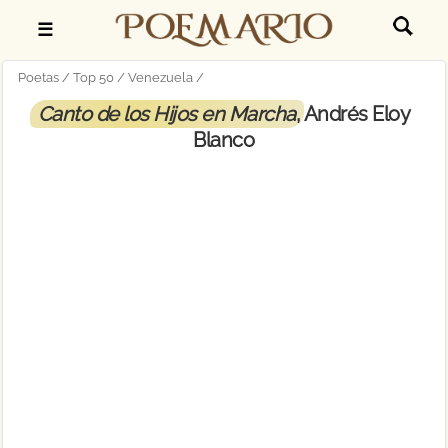
☰
Poetas
Top 50
Venezuela
Canto de los Hijos en Marcha
, Andrés Eloy
Blanco