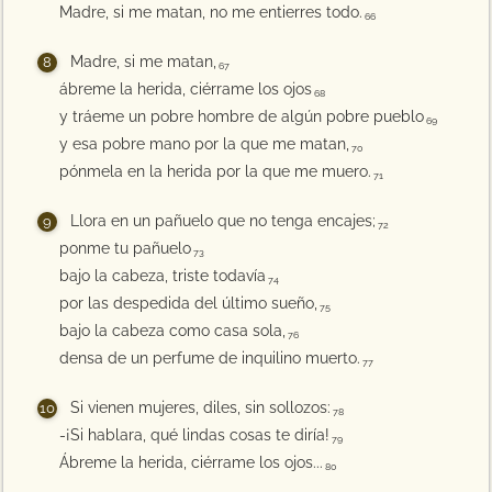
Madre, si me matan, no me entierres todo.
66
Madre, si me matan,
67
ábreme la herida, ciérrame los ojos
68
y tráeme un pobre hombre de algún pobre pueblo
69
y esa pobre mano por la que me matan,
70
pónmela en la herida por la que me muero.
71
Llora en un pañuelo que no tenga encajes;
72
ponme tu pañuelo
73
bajo la cabeza, triste todavía
74
por las despedida del último sueño,
75
bajo la cabeza como casa sola,
76
densa de un perfume de inquilino muerto.
77
Si vienen mujeres, diles, sin sollozos:
78
-¡Si hablara, qué lindas cosas te diría!
79
Ábreme la herida, ciérrame los ojos...
80