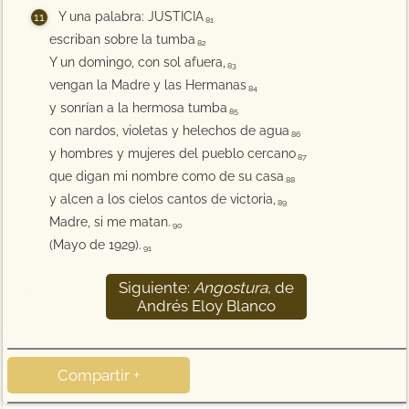
Y una palabra: JUSTICIA
81
escriban sobre la tumba
82
Y un domingo, con sol afuera,
83
vengan la Madre y las Hermanas
84
y sonrían a la hermosa tumba
85
con nardos, violetas y helechos de agua
86
y hombres y mujeres del pueblo cercano
87
que digan mi nombre como de su casa
88
y alcen a los cielos cantos de victoria,
89
Madre, si me matan.
90
(Mayo de 1929).
91
Siguiente:
Angostura
, de
92
Andrés Eloy Blanco
Compartir +