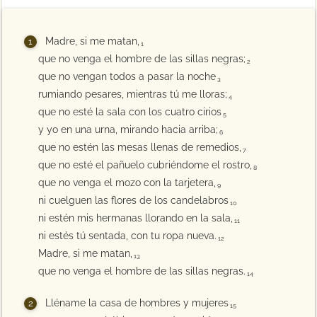
Madre, si me matan,
1
que no venga el hombre de las sillas negras;
2
que no vengan todos a pasar la noche
3
rumiando pesares, mientras tú me lloras;
4
que no esté la sala con los cuatro cirios
5
y yo en una urna, mirando hacia arriba;
6
que no estén las mesas llenas de remedios,
7
que no esté el pañuelo cubriéndome el rostro,
8
que no venga el mozo con la tarjetera,
9
ni cuelguen las flores de los candelabros
10
ni estén mis hermanas llorando en la sala,
11
ni estés tú sentada, con tu ropa nueva.
12
Madre, si me matan,
13
que no venga el hombre de las sillas negras.
14
Lléname la casa de hombres y mujeres
15