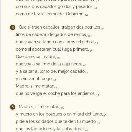
32
con sus dos caballos gordos y pesados,
33
como de levita, como del Gobierno.
34
Que si traen caballos, traigan dos potrillos
35
finos de cabeza, delgados de remos,
36
que vayan saltando con claros relinchos,
37
como si apostaran cuál llega primero.
38
Que parezca, madre,
39
que voy a salirme de la caja negra
40
y a saltar al lomo del mejor caballo
41
y a volver al fuego.
42
Madre, si me matan,
43
que no venga el coche para los entierros.
44
Madres, si me matan,
45
y muero en los bosques o en mitad del llano,
46
pide a los soldados que te den tu muerto;
47
que los labradores y las labradoras
48