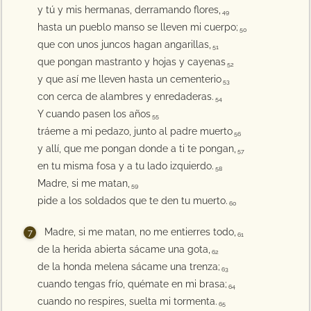
y tú y mis hermanas, derramando flores,
49
hasta un pueblo manso se lleven mi cuerpo;
50
que con unos juncos hagan angarillas,
51
que pongan mastranto y hojas y cayenas
52
y que así me lleven hasta un cementerio
53
con cerca de alambres y enredaderas.
54
Y cuando pasen los años
55
tráeme a mi pedazo, junto al padre muerto
56
y allí, que me pongan donde a ti te pongan,
57
en tu misma fosa y a tu lado izquierdo.
58
Madre, si me matan,
59
pide a los soldados que te den tu muerto.
60
Madre, si me matan, no me entierres todo,
61
de la herida abierta sácame una gota,
62
de la honda melena sácame una trenza;
63
cuando tengas frío, quémate en mi brasa;
64
cuando no respires, suelta mi tormenta.
65