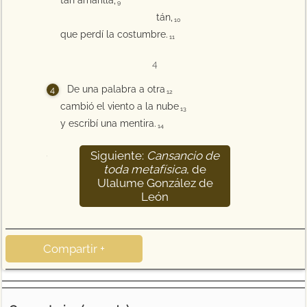
tán amarilla,
9
tán,
10
que perdí la costumbre.
11
4
De una palabra a otra
12
cambió el viento a la nube
13
y escribí una mentira.
14
Siguiente:
Cansancio de
15
toda metafísica
, de
Ulalume González de
León
Compartir +