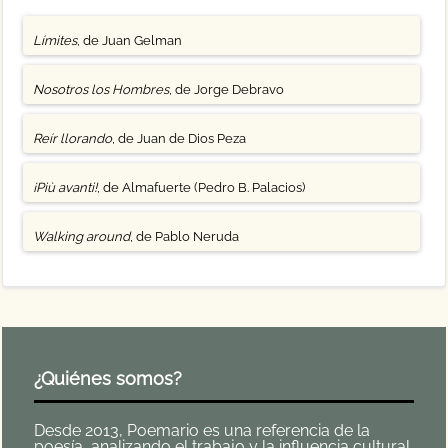
Límites
, de Juan Gelman
Nosotros los Hombres
, de Jorge Debravo
Reír llorando
, de Juan de Dios Peza
¡Più avanti!
, de Almafuerte (Pedro B. Palacios)
Walking around
, de Pablo Neruda
¿Quiénes somos?
Desde 2013, Poemario es una referencia de la
poesía, analizando el trabajo y la influencia cultural