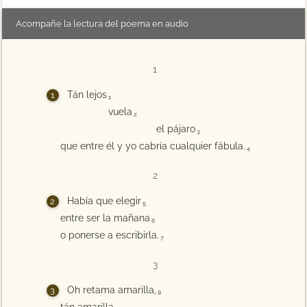
Acompañe la lectura del poema en audio
1
Tán lejos
1
vuela
2
el pájaro
3
que entre él y yo cabría cualquier fábula.
4
2
Había que elegir
5
entre ser la mañana
6
o ponerse a escribirla.
7
3
Oh retama amarilla,
8