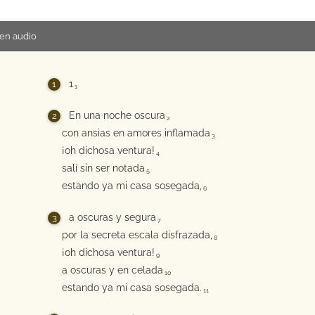
en audio
1
1
En una noche oscura
2
con ansias en amores inflamada
3
¡oh dichosa ventura!
4
salí sin ser notada
5
estando ya mi casa sosegada,
6
a oscuras y segura
7
por la secreta escala disfrazada,
8
¡oh dichosa ventura!
9
a oscuras y en celada
10
estando ya mi casa sosegada.
11