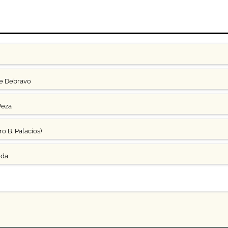
ge Debravo
Peza
o B. Palacios)
uda