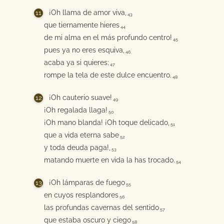
¡Oh llama de amor viva,
43
que tiernamente hieres
44
de mi alma en el más profundo centro!
45
pues ya no eres esquiva,
46
acaba ya si quieres;
47
rompe la tela de este dulce encuentro.
48
¡Oh cauterio suave!
49
¡Oh regalada llaga!
50
¡Oh mano blanda! ¡Oh toque delicado,
51
que a vida eterna sabe
52
y toda deuda paga!,
53
matando muerte en vida la has trocado.
54
¡Oh lámparas de fuego
55
en cuyos resplandores
56
las profundas cavernas del sentido
57
que estaba oscuro y ciego
58