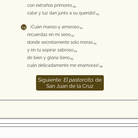
con extraños primores
59
calor y luz dan junto a su querido!
60
¡Cuán manso y amoroso
61
recuerdas en mi seno
62
donde secretamente solo moras
63
y en tu aspirar sabroso
64
de bien y gloria lleno
65
cuán delicadamente me enamoras!
66
Siguiente:
El pastorcito
, de
67
San Juan de la Cruz