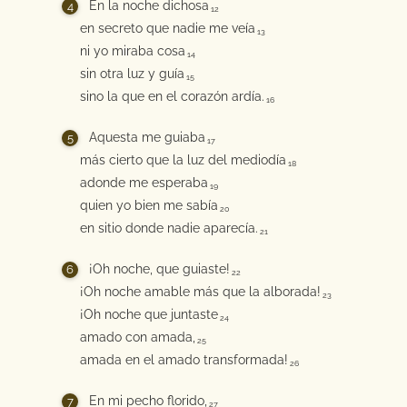
En la noche dichosa
12
en secreto que nadie me veía
13
ni yo miraba cosa
14
sin otra luz y guía
15
sino la que en el corazón ardía.
16
Aquesta me guiaba
17
más cierto que la luz del mediodía
18
adonde me esperaba
19
quien yo bien me sabía
20
en sitio donde nadie aparecía.
21
¡Oh noche, que guiaste!
22
¡Oh noche amable más que la alborada!
23
¡Oh noche que juntaste
24
amado con amada,
25
amada en el amado transformada!
26
En mi pecho florido,
27