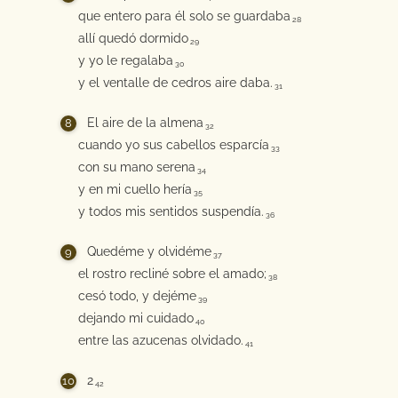
que entero para él solo se guardaba
28
allí quedó dormido
29
y yo le regalaba
30
y el ventalle de cedros aire daba.
31
El aire de la almena
32
cuando yo sus cabellos esparcía
33
con su mano serena
34
y en mi cuello hería
35
y todos mis sentidos suspendía.
36
Quedéme y olvidéme
37
el rostro recliné sobre el amado;
38
cesó todo, y dejéme
39
dejando mi cuidado
40
entre las azucenas olvidado.
41
2
42