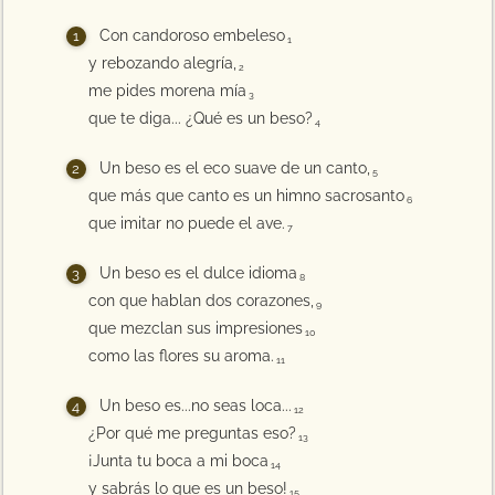
Con candoroso embeleso
1
y rebozando alegría,
2
me pides morena mía
3
que te diga... ¿Qué es un beso?
4
Un beso es el eco suave de un canto,
5
que más que canto es un himno sacrosanto
6
que imitar no puede el ave.
7
Un beso es el dulce idioma
8
con que hablan dos corazones,
9
que mezclan sus impresiones
10
como las flores su aroma.
11
Un beso es...no seas loca...
12
¿Por qué me preguntas eso?
13
¡Junta tu boca a mi boca
14
y sabrás lo que es un beso!
15