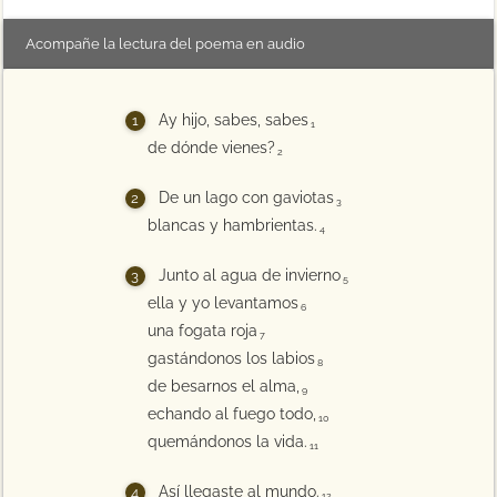
Acompañe la lectura del poema en audio
Ay hijo, sabes, sabes
1
de dónde vienes?
2
De un lago con gaviotas
3
blancas y hambrientas.
4
Junto al agua de invierno
5
ella y yo levantamos
6
una fogata roja
7
gastándonos los labios
8
de besarnos el alma,
9
echando al fuego todo,
10
quemándonos la vida.
11
Así llegaste al mundo.
12