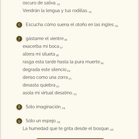
oscuro de saliva.
13
Vendrán la lengua y tus rodillas.
14
Escucha cómo suena el otoño en las ingles:
15
gástame el vientre
16
exacerba mi boca
17
altera mi silueta
18
rasga esta tarde hasta la pura muerte
19
degrada este silencio
20
denso como una zorra
21
devasta quiebra
22
asola mi virtual desatino.
23
Sólo imaginación.
24
Sólo un espejo.
25
La humedad que te grita desde el bosque.
26