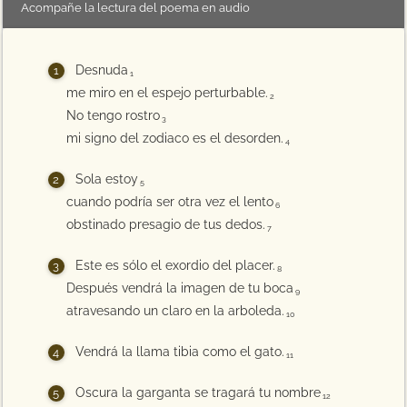
Acompañe la lectura del poema en audio
Desnuda
1
me miro en el espejo perturbable.
2
No tengo rostro
3
mi signo del zodiaco es el desorden.
4
Sola estoy
5
cuando podría ser otra vez el lento
6
obstinado presagio de tus dedos.
7
Este es sólo el exordio del placer.
8
Después vendrá la imagen de tu boca
9
atravesando un claro en la arboleda.
10
Vendrá la llama tibia como el gato.
11
Oscura la garganta se tragará tu nombre
12