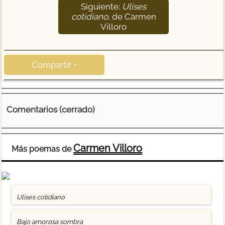
Siguiente:
Ulises
27
cotidiano
, de Carmen
Villoro
Compartir +
Comentarios (cerrado)
Carmen Villoro
Más poemas de
Ulises cotidiano
Bajo amorosa sombra