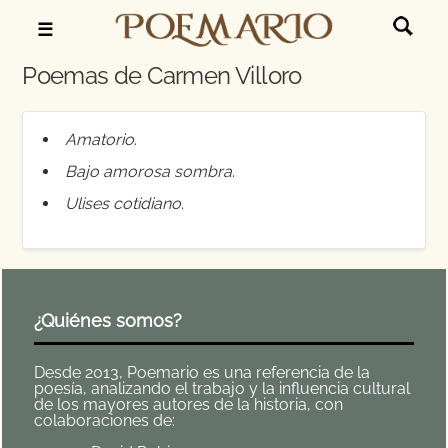
☰
Poemas de Carmen Villoro
Amatorio
.
Bajo amorosa sombra
.
Ulises cotidiano
.
¿Quiénes somos?
Desde 2013, Poemario es una referencia de la
poesía, analizando el trabajo y la influencia cultural
de los mayores autores de la historia, con
colaboraciones de: