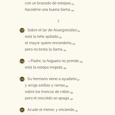
con un brazado de estepas
79
hacedme una buena llama.
80
3
Sobre el lar de Alvargonzález
81
está la leña apilada;
82
el mayor quiere encenderla,
83
pero no brota la llama.
84
—Padre, la hoguera no prende,
85
está la estepa mojada.
86
Su hermano viene a ayudarle
87
y arroja astillas y ramas
88
sobre los troncos de roble;
89
pero el rescoldo se apaga.
90
Acude el menor, y enciende,
91