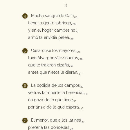
3
Mucha sangre de Caín
25
tiene la gente labriega,
26
y en el hogar campesino
27
armó la envidia pelea.
28
Casáronse los mayores;
29
tuvo Alvargonzález nueras,
30
que le trajeron cizaña,
31
antes que nietos le dieran.
32
La codicia de los campos
33
ve tras la muerte la herencia;
34
no goza de lo que tiene
35
por ansia de lo que espera.
36
El menor, que a los latines
37
prefería las doncellas
38