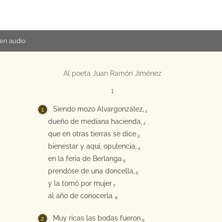
en audio
Al poeta Juan Ramón Jiménez
1
Siendo mozo Alvargonzález,
1
dueño de mediana hacienda,
2
que en otras tierras se dice
3
bienestar y aquí, opulencia,
4
en la feria de Berlanga
5
prendóse de una doncella,
6
y la tomó por mujer
7
al año de conocerla.
8
Muy ricas las bodas fueron
9