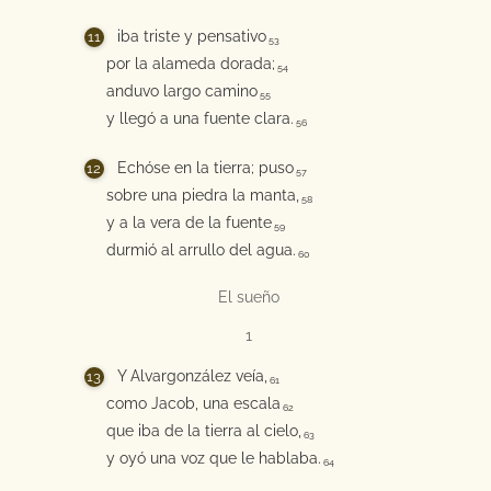
iba triste y pensativo
53
por la alameda dorada;
54
anduvo largo camino
55
y llegó a una fuente clara.
56
Echóse en la tierra; puso
57
sobre una piedra la manta,
58
y a la vera de la fuente
59
durmió al arrullo del agua.
60
El sueño
1
Y Alvargonzález veía,
61
como Jacob, una escala
62
que iba de la tierra al cielo,
63
y oyó una voz que le hablaba.
64