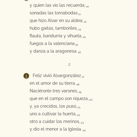
y quien las vio las recuerda;
10
sonadas las tornabodas
11
que hizo Alvar en su aldea;
12
hubo gaitas, tamboriles,
13
flauta, bandurria y vihuela,
14
fuegos a la valenciana
15
y danza a la aragonesa.
16
2
Feliz vivió Alvargonzález
17
en el amor de su tierra.
18
Naciéronle tres varones,
19
que en el campo son riqueza,
20
y, ya crecidos, los puso,
21
uno a cultivar la huerta,
22
otro a cuidar los merinos,
23
y dio el menor a la Iglesia.
24