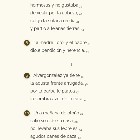
hermosas y no gustaba
39
de vestir por la cabeza,
40
colgó la sotana un día
41
y partió a lejanas tierras.
42
La madre lloró, y el padre
43
diole bendición y herencia.
44
4
Alvargonzález ya tiene
45
la adusta frente arrugada,
46
por la barba le platea
47
la sombra azul de la cara.
48
Una mañana de otoño
49
salió solo de su casa;
50
no llevaba sus lebreles,
51
agudos canes de caza;
52