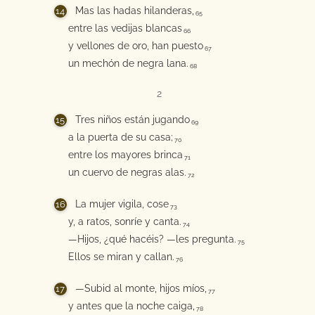
Mas las hadas hilanderas,
65
entre las vedijas blancas
66
y vellones de oro, han puesto
67
un mechón de negra lana.
68
2
Tres niños están jugando
69
a la puerta de su casa;
70
entre los mayores brinca
71
un cuervo de negras alas.
72
La mujer vigila, cose
73
y, a ratos, sonríe y canta.
74
—Hijos, ¿qué hacéis? —les pregunta.
75
Ellos se miran y callan.
76
—Subid al monte, hijos míos,
77
y antes que la noche caiga,
78