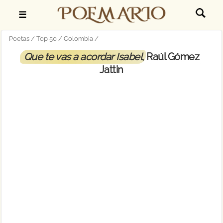
☰
Poetas
Top 50
Colombia
Que te vas a acordar Isabel
, Raúl Gómez
Jattin