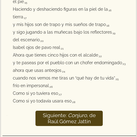
el pie
15
Haciendo y deshaciendo figuras en la piel de la
16
tierra
17
y mis hijos son de trapo y mis sueños de trapo
18
y sigo jugando a las muñecas bajo los reflectores
19
del escenario
20
Isabel ojos de pavo real
21
Ahora que tienes cinco hijos con el alcalde
22
y te paseas por el pueblo con un chofer endomingado
23
ahora que usas anteojos
24
cuando nos vemos me tiras un “qué hay de tu vida”
25
frío en impersonal
26
Como si yo tuviera eso
27
Como si yo todavía usara eso
28
Siguiente:
Conjuro
, de
29
Raúl Gómez Jattin