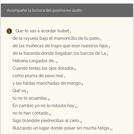
Acompañe la lectura del poema en audio
Que te vas a acordar Isabel
1
de la rayuela bajo el mamoncillo de tu patio
2
de las muñecas de trapo que eran nuestros hijos
3
de la baranda donde llegaban los barcos de La
4
Habana cargados de…
5
Cuando tenías los ojos dorados
6
como pluma de pavo real
7
y las faldas manchadas de mango
8
Qué va
9
tú no te acuerdas
10
En cambio yo no lo notaste hoy
11
no te han contado
12
Sigo tirándole piedrecillas al cielo
13
Buscando un lugar donde posar sin mucha fatiga
14