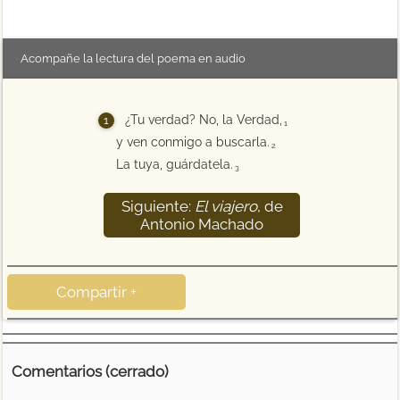
Acompañe la lectura del poema en audio
¿Tu verdad? No, la Verdad,
1
y ven conmigo a buscarla.
2
La tuya, guárdatela.
3
Siguiente:
El viajero
, de
4
Antonio Machado
Compartir +
Comentarios (cerrado)