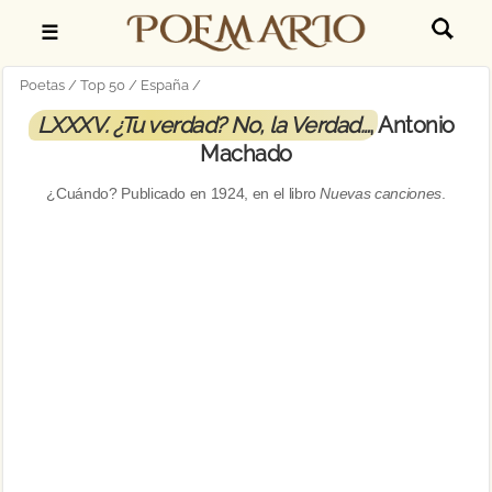
☰
Poetas
Top 50
España
LXXXV. ¿Tu verdad? No, la Verdad…
, Antonio
Machado
¿Cuándo? Publicado en
1924
, en el libro
Nuevas canciones
.