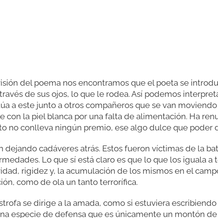
sión del poema nos encontramos que el poeta se introduc
través de sus ojos, lo que le rodea. Así podemos interpret
túa a este junto a otros compañeros que se van moviendo h
con la piel blanca por una falta de alimentación. Ha renu
o no conlleva ningún premio, ese algo dulce que poder di
dejando cadáveres atrás. Estos fueron víctimas de la bat
rmedades. Lo que sí está claro es que lo que los iguala a 
idad, rigidez y, la acumulación de los mismos en el campo
n, como de ola un tanto terrorífica.
estrofa se dirige a la amada, como si estuviera escribiendo
na especie de defensa que es únicamente un montón de t