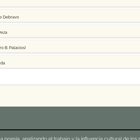
ge Debravo
Peza
o B. Palacios)
uda
poesía, analizando el trabajo y la influencia cultural de los