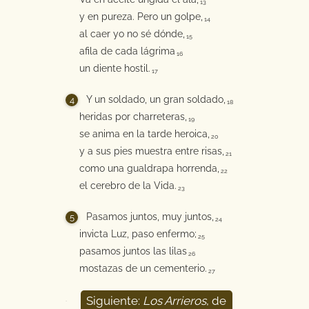
13
y en pureza. Pero un golpe,
14
al caer yo no sé dónde,
15
afila de cada lágrima
16
un diente hostil.
17
Y un soldado, un gran soldado,
18
heridas por charreteras,
19
se anima en la tarde heroica,
20
y a sus pies muestra entre risas,
21
como una gualdrapa horrenda,
22
el cerebro de la Vida.
23
Pasamos juntos, muy juntos,
24
invicta Luz, paso enfermo;
25
pasamos juntos las lilas
26
mostazas de un cementerio.
27
Siguiente:
Los Arrieros
, de
28