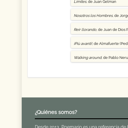
Límites
, de Juan Gelman
Nosotros los Hombres
, de Jor
Reír llorando
, de Juan de Dios 
¡Più avanti!
, de Almafuerte (Pedr
Walking around
, de Pablo Ner
¿Quiénes somos?
Desde 2013, Poemario es una referencia de la 