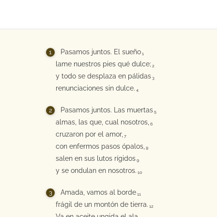
Pasamos juntos. El sueño
1
lame nuestros pies qué dulce;
2
y todo se desplaza en pálidas
3
renunciaciones sin dulce.
4
Pasamos juntos. Las muertas
5
almas, las que, cual nosotros,
6
cruzaron por el amor,
7
con enfermos pasos ópalos,
8
salen en sus lutos rígidos
9
y se ondulan en nosotros.
10
Amada, vamos al borde
11
frágil de un montón de tierra.
12
Va en aceite ungida el ala,