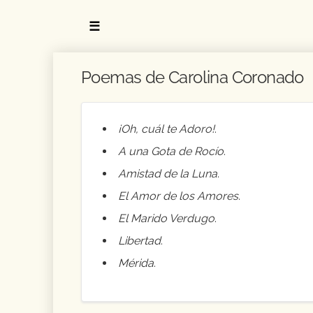
☰
Poemas de Carolina Coronado
¡Oh, cuál te Adoro!
.
A una Gota de Rocío
.
Amistad de la Luna
.
El Amor de los Amores
.
El Marido Verdugo
.
Libertad
.
Mérida
.