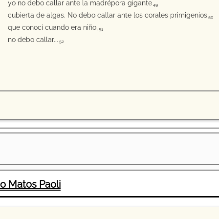
yo no debo callar ante la madrépora gigante
49
cubierta de algas. No debo callar ante los corales primigenios
50
que conocí cuando era niño,
51
no debo callar...
52
o Matos Paoli