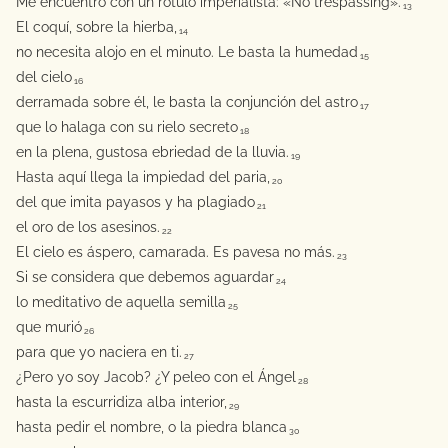
Me encuentro con un rótulo imperialista: «No trespassing».
13
El coquí, sobre la hierba,
14
no necesita alojo en el minuto. Le basta la humedad
15
del cielo
16
derramada sobre él, le basta la conjunción del astro
17
que lo halaga con su rielo secreto
18
en la plena, gustosa ebriedad de la lluvia.
19
Hasta aquí llega la impiedad del paria,
20
del que imita payasos y ha plagiado
21
el oro de los asesinos.
22
El cielo es áspero, camarada. Es pavesa no más.
23
Si se considera que debemos aguardar
24
lo meditativo de aquella semilla
25
que murió
26
para que yo naciera en ti.
27
¿Pero yo soy Jacob? ¿Y peleo con el Ángel
28
hasta la escurridiza alba interior,
29
hasta pedir el nombre, o la piedra blanca
30