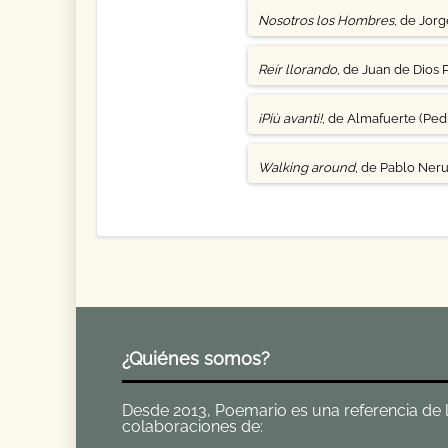
Nosotros los Hombres
, de Jor
Reír llorando
, de Juan de Dios 
¡Più avanti!
, de Almafuerte (Pedr
Walking around
, de Pablo Ner
¿Quiénes somos?
Desde 2013, Poemario es una referencia de la 
colaboraciones de: