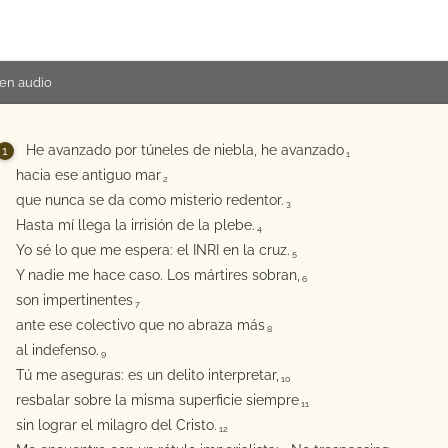
en audio
He avanzado por túneles de niebla, he avanzado
1
hacia ese antiguo mar
2
que nunca se da como misterio redentor.
3
Hasta mí llega la irrisión de la plebe.
4
Yo sé lo que me espera: el INRI en la cruz.
5
Y nadie me hace caso. Los mártires sobran,
6
son impertinentes
7
ante ese colectivo que no abraza más
8
al indefenso.
9
Tú me aseguras: es un delito interpretar,
10
resbalar sobre la misma superficie siempre
11
sin lograr el milagro del Cristo.
12