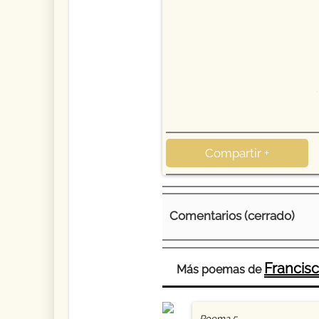
53
Compartir +
Comentarios (cerrado)
Francisc
Más poemas de
Poema 5