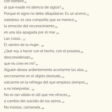
con nombre
31
al que evade mi silencio de siglos?
32
Porque el signo no debe dilapidarse. Es un acervo
33
soledoso, es una compañía que se merece
34
la emoción del reconocimiento
35
en una isla apagada por el mar.
36
Las cosas...
37
El vientre de la mujer...
38
¿Qué voy a hacer con el hecho, con el praxista
39
desconsiderado
40
que no cree en mí?
41
Alguien desea ardientemente acortarme las alas,
42
seccionarme en el objeto desnudo,
43
volcarme en la refriega del que empieza siempre
44
a no interpretar...
45
No es tan válido el útil que me ofreces
46
a cambio del suicidio de los astros.
47
No insistas, camarada,
48