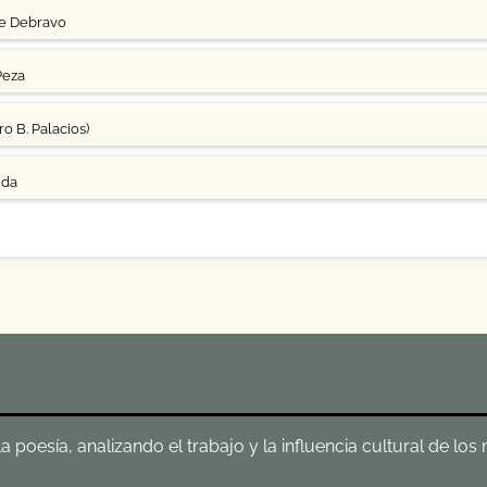
ge Debravo
Peza
o B. Palacios)
uda
poesía, analizando el trabajo y la influencia cultural de los