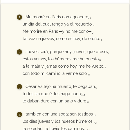
Me moriré en París con aguacero,
1
un día del cual tengo ya el recuerdo.
2
Me moriré en París ─y no me corro─
3
tal vez un jueves, como es hoy, de otoño.
4
Jueves será, porque hoy, jueves, que proso
5
estos versos, los húmeros me he puesto
6
a la mala y, jamás como hoy, me he vuelto,
7
con todo mi camino, a verme solo.
8
César Vallejo ha muerto, le pegaban
9
todos sin que él les haga nada;
10
le daban duro con un palo y duro
11
también con una soga; son testigos
12
los días jueves y los huesos húmeros,
13
la soledad, la lluvia, los caminos...
14