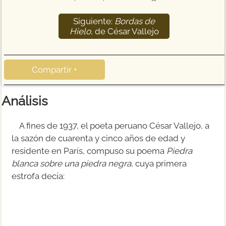
Siguiente:
Bordas de
15
Hielo
, de César Vallejo
Compartir +
Análisis
A fines de 1937, el poeta peruano César Vallejo, a
la sazón de cuarenta y cinco años de edad y
residente en París, compuso su poema
Piedra
blanca sobre una piedra negra
, cuya primera
estrofa decía: