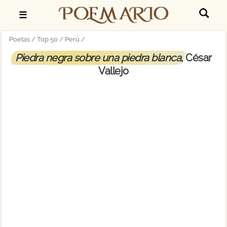
☰
Poetas
Top 50
Perú
Piedra negra sobre una piedra blanca
, César
Vallejo