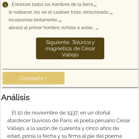
Entonces todos los hombres de la tierra
14
le rodearon; les vio el cadáver triste, emocionado;
15
incorporóse lentamente,
16
abrazó al primer hombre; echóse a andar...
17
Siguiente:
Telúrica y
18
magnética
, de César
Vallejo
Compartir +
Análisis
El 10 de noviembre de 1937, en un otoñal
atardecer lluvioso de París, el poeta peruano César
Vallejo, a la sazón de cuarenta y cinco años de
edad, ponía la fecha y su firma al pie del poema