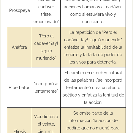
cadáver
acciones humanas al cadáver,
Prosopeya
triste,
como si estuviera vivo y
emocionado"
consciente.
La repetición de "Pero el
"Pero el
cadáver ¡ay! siguió muriendo."
cadáver ¡ay!
Anáfora
enfatiza la inevitabilidad de la
siguió
muerte y la falta de poder de
muriendo."
los vivos para detenerla.
El cambio en el orden natural
de las palabras ("se incorporó
"incorporóse
Hiperbatón
lentamente") crea un efecto
lentamente"
poético y enfatiza la lentitud de
la acción.
Se omite parte de la
"Acudieron a
información (la acción de
él veinte,
pedirle que no muera) para
Elipsis
cien, mil,