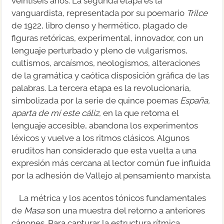
veintiséis años. La segunda etapa es la
vanguardista, representada por su poemario
Trilce
de 1922, libro denso y hermético, plagado de
figuras retóricas, experimental, innovador, con un
lenguaje perturbado y pleno de vulgarismos,
cultismos, arcaísmos, neologismos, alteraciones
de la gramática y caótica disposición gráfica de las
palabras. La tercera etapa es la revolucionaria,
simbolizada por la serie de quince poemas
España,
aparta de mí este cáliz
, en la que retoma el
lenguaje accesible, abandona los experimentos
léxicos y vuelve a los ritmos clásicos. Algunos
eruditos han considerado que esta vuelta a una
expresión más cercana al lector común fue influida
por la adhesión de Vallejo al pensamiento marxista.
La métrica y los acentos tónicos fundamentales
de
Masa
son una muestra del retorno a anteriores
cánones. Para capturar la estructura rítmica