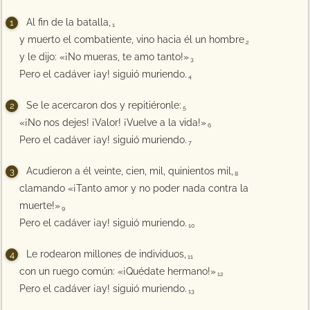
Al fin de la batalla,
1
y muerto el combatiente, vino hacia él un hombre
2
y le dijo: «¡No mueras, te amo tanto!»
3
Pero el cadáver ¡ay! siguió muriendo.
4
Se le acercaron dos y repitiéronle:
5
«¡No nos dejes! ¡Valor! ¡Vuelve a la vida!»
6
Pero el cadáver ¡ay! siguió muriendo.
7
Acudieron a él veinte, cien, mil, quinientos mil,
8
clamando «¡Tanto amor y no poder nada contra la
muerte!»
9
Pero el cadáver ¡ay! siguió muriendo.
10
Le rodearon millones de individuos,
11
con un ruego común: «¡Quédate hermano!»
12
Pero el cadáver ¡ay! siguió muriendo.
13