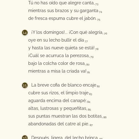
Tú no has oído que alegre canta,
73
mientras sus brazos y su garganta
74
de fresca espuma cubre el jabón.
75
¡Y los domingos!... ¡Con qué alegría,
76
oye en su lecho bullir el día
77
y hasta las nueve quieta se está!
78
¡Cuál se acurruca la perezosa,
79
bajo la colcha color de rosa,
80
mientras a misa la criada va!
81
La breve cofia de blanco encaje
82
cubre sus rizos, el limpio traje
83
aguarda encima del canapé;
84
altas, lustrosas y pequeñitas,
85
sus puntas muestran las dos botitas,
86
abandonadas del catre al pie.
87
Después, ligera, del lecho brinca.