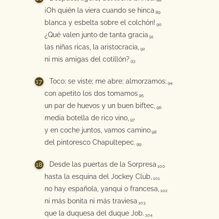
88
¡Oh quién la viera cuando se hinca
89
blanca y esbelta sobre el colchón!
90
¿Qué valen junto de tanta gracia
91
las niñas ricas, la aristocracia,
92
ni mis amigas del cotillón?
93
Toco; se viste; me abre; almorzamos;
94
con apetito los dos tomamos
95
un par de huevos y un buen biftec,
96
media botella de rico vino,
97
y en coche juntos, vamos camino
98
del pintoresco Chapultepec.
99
Desde las puertas de la Sorpresa
100
hasta la esquina del Jockey Club,
101
no hay española, yanqui o francesa,
102
ni más bonita ni más traviesa
103
que la duquesa del duque Job.
104