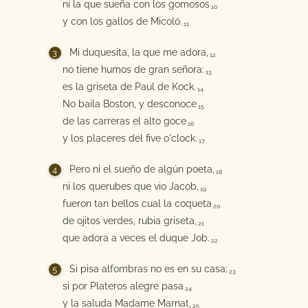
ni la que sueña con los gomosos
10
y con los gallos de Micoló.
11
Mi duquesita, la que me adora,
12
no tiene humos de gran señora:
13
es la griseta de Paul de Kock.
14
No baila Boston, y desconoce
15
de las carreras el alto goce
16
y los placeres del five o'clock.
17
Pero ni el sueño de algún poeta,
18
ni los querubes que vio Jacob,
19
fueron tan bellos cual la coqueta
20
de ojitos verdes, rubia griseta,
21
que adora a veces el duque Job.
22
Si pisa alfombras no es en su casa;
23
si por Plateros alegre pasa
24
y la saluda Madame Marnat,
25