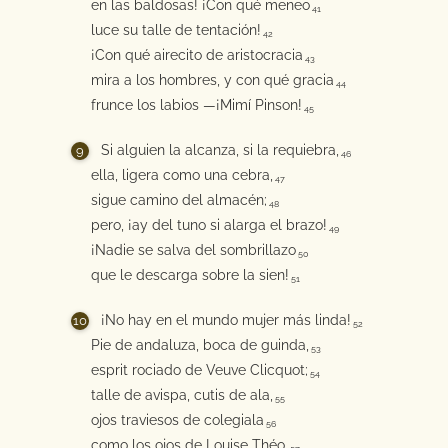
en las baldosas! ¡Con qué meneo
41
luce su talle de tentación!
42
¡Con qué airecito de aristocracia
43
mira a los hombres, y con qué gracia
44
frunce los labios —¡Mimí Pinson!
45
Si alguien la alcanza, si la requiebra,
46
ella, ligera como una cebra,
47
sigue camino del almacén;
48
pero, ¡ay del tuno si alarga el brazo!
49
¡Nadie se salva del sombrillazo
50
que le descarga sobre la sien!
51
¡No hay en el mundo mujer más linda!
52
Pie de andaluza, boca de guinda,
53
esprit rociado de Veuve Clicquot;
54
talle de avispa, cutis de ala,
55
ojos traviesos de colegiala
56
como los ojos de Louise Théo.