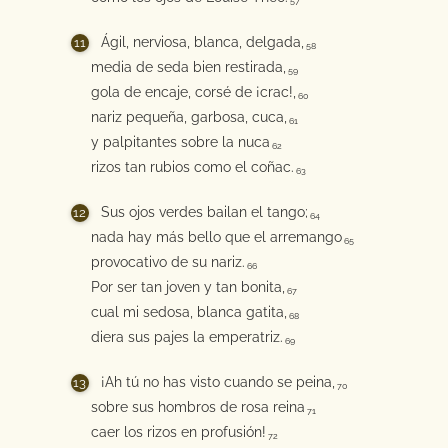
57
Ágil, nerviosa, blanca, delgada,
58
media de seda bien restirada,
59
gola de encaje, corsé de ¡crac!,
60
nariz pequeña, garbosa, cuca,
61
y palpitantes sobre la nuca
62
rizos tan rubios como el coñac.
63
Sus ojos verdes bailan el tango;
64
nada hay más bello que el arremango
65
provocativo de su nariz.
66
Por ser tan joven y tan bonita,
67
cual mi sedosa, blanca gatita,
68
diera sus pajes la emperatriz.
69
¡Ah tú no has visto cuando se peina,
70
sobre sus hombros de rosa reina
71
caer los rizos en profusión!
72