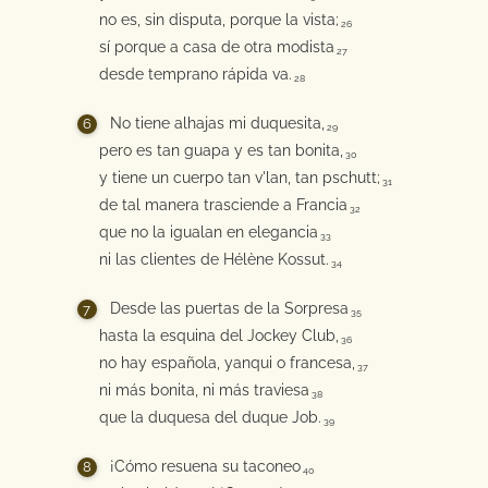
no es, sin disputa, porque la vista;
26
sí porque a casa de otra modista
27
desde temprano rápida va.
28
No tiene alhajas mi duquesita,
29
pero es tan guapa y es tan bonita,
30
y tiene un cuerpo tan v'lan, tan pschutt;
31
de tal manera trasciende a Francia
32
que no la igualan en elegancia
33
ni las clientes de Hélène Kossut.
34
Desde las puertas de la Sorpresa
35
hasta la esquina del Jockey Club,
36
no hay española, yanqui o francesa,
37
ni más bonita, ni más traviesa
38
que la duquesa del duque Job.
39
¡Cómo resuena su taconeo
40