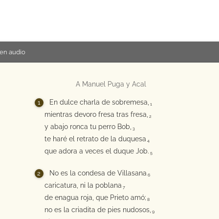
en audio
A Manuel Puga y Acal
En dulce charla de sobremesa,
1
mientras devoro fresa tras fresa,
2
y abajo ronca tu perro Bob,
3
te haré el retrato de la duquesa
4
que adora a veces el duque Job.
5
No es la condesa de Villasana
6
caricatura, ni la poblana
7
de enagua roja, que Prieto amó;
8
no es la criadita de pies nudosos,
9