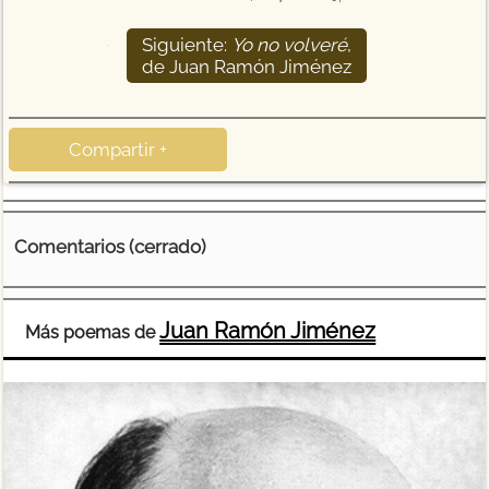
Siguiente:
Yo no volveré
,
15
de Juan Ramón Jiménez
Compartir +
Comentarios (cerrado)
Juan Ramón Jiménez
Más poemas de