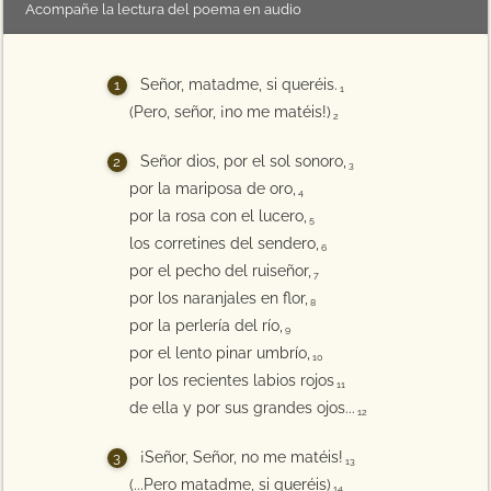
Acompañe la lectura del poema en audio
Señor, matadme, si queréis.
1
(Pero, señor, ¡no me matéis!)
2
Señor dios, por el sol sonoro,
3
por la mariposa de oro,
4
por la rosa con el lucero,
5
los corretines del sendero,
6
por el pecho del ruiseñor,
7
por los naranjales en flor,
8
por la perlería del río,
9
por el lento pinar umbrío,
10
por los recientes labios rojos
11
de ella y por sus grandes ojos...
12
¡Señor, Señor, no me matéis!
13
(...Pero matadme, si queréis)
14